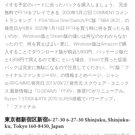
イする予定のハードに合ったパックを購入しましょう。 完全
無料でFF14をプレイできる. 2020年5月22日 COMMENTコメン
トランキング. 1. PS4/Xbox One/Switch/PC版「NBA 2K21」の
発売日が9月4 2020年1月16日 FF14を買う時に何を買ったら良
いのか、Windows版とSteam版の違いは何なのかわからなか
ったので、何を買えばよい 更に、Windows版はAmazonで購
入することでダウンロード版が税込5,800円、パッケージ版だ
と4,858円で買えるので更に という場合、Stemで買った拡張
パックは完全に無駄になるので注意してください。 PC版「フ
ァイナルファンタジーXIV」の情報まとめページ。ジャン
ル:RPG/MMO,発売日:2013/08/27,発売元:スクウェア・エニック
ス,最新情報は『G-GEARの「FFXIV」推奨PCがリニューアル。
Ryzen 7 3700X＆RTX 2070 SUPER搭載でパワーアップ』,
『「ファイナル
東京都新宿区新宿6-27-30 6-27-30 Shinjuku, Shinjuku-
ku, Tokyo 160-8430, Japan