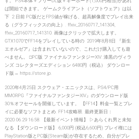
す。 PS4本体＋フリーDL版＋キーボード(1,000円相当)があれ
ば開始できます。 ゲームクライアント（ソフトウェア）は以
下 2 日前 PC版だとFPS値が稼げる、超高解像度でプレイ出来
る（グラフィックスの向上）. ffxiv_20160717_141304,
ffxiv_20160717_141310. 画像はクリックで拡大します。
GTX1070でFF14をプレイしている時の 2019年8月8日 『新生
エオルゼア』は含まれていないので、これだけ購入しても遊
べません。 □PC版 ファイナルファンタジーXIV: 漆黒のヴィラ
ンズ コレクターズエディション 6480円（税込） ダウンロー
ド版→ https://store.jp.
2020年4月25日 スクウェア・エニックスは、PS4/PC用
MMORPG『ファイナルファンタジーXIV』のダウンロード版
30％オフセールを開催しています。 【FF14】料金一覧とプレ
イに必要なソフトまとめ. FF14攻略班. 最終更新日：
2020.06.29 16:58. 【最新イベント情報】 ▷あらくれ男と未知
なる 【ダウンロード版】 6,000円 (税込6,600円) プレイ権には
PlayStation版とPC版(Steam版)が存在するため、自分がプレ