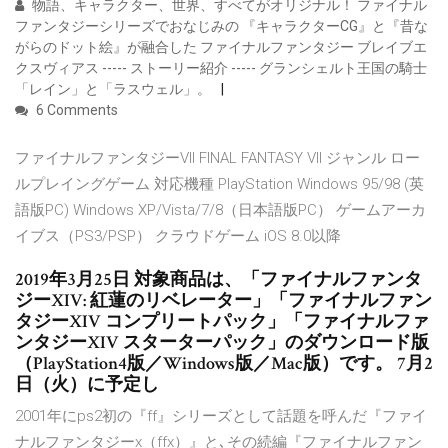
物語、キャラクター、世界、すべてがオリジナル！ ファイナル
ファンタジーシリーズでおなじみの 『キャラクターCG』と『昔な
がらのドット絵』が融合した ファイナルファンタジー ブレイブエ
クスヴィアス ----- ストーリー紹介 ----- グランシェルト王国の騎士
「レイン」と「ラスウェル」。
6 Comments
ファイナルファンタジーVII FINAL FANTASY VII ジャンル ロー
ルプレイングゲーム 対応機種 PlayStation Windows 95/98 (英
語版PC) Windows XP/Vista/7/8（日本語版PC） ゲームアーカ
イブス（PS3/PSP） クラウドゲーム iOS 8.0以降
2019年3月25日 対象商品は、「ファイナルファンタ
ジーXIV: 紅蓮のリベレーター」「ファイナルファン
タジーXIV コンプリートパック」「ファイナルファ
ンタジーXIV スターターパック」のダウンロード版
（PlayStation4版／Windows版／Mac版）です。 7月2
日（火）に予定し
2001年にps2初の『ff』シリーズとして話題を呼んだ『ファイ
ナルファンタジーx（ffx）』と､その続編『ファイナルファン