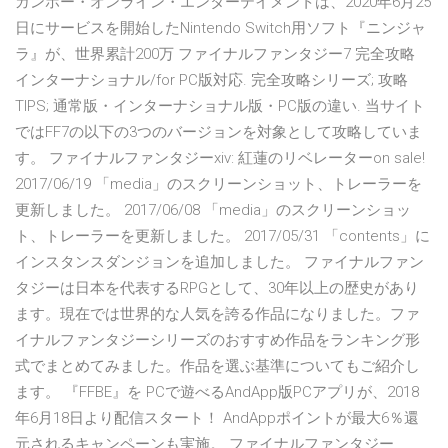
ガンホー・オンライン・エンターテイメントは、2020年6月25
日にサービスを開始したNintendo Switch用ソフト『ニンジャ
ラ』が、世界累計200万 ファイナルファンタジー7 完全攻略
インターナショナル/for PC版対応. 完全攻略シリーズ; 攻略
TIPS; 通常版・インターナショナル版・PC版の違い. 当サイト
ではFF7の以下の3つのバージョンを対象として攻略していま
す。 ファイナルファンタジーxiv: 紅蓮のリベレーターon sale!
2017/06/19 「media」のスクリーンショット、トレーラーを
更新しました。 2017/06/08 「media」のスクリーンショッ
ト、トレーラーを更新しました。 2017/05/31 「contents」に
インスタンスダンジョンを追加しました。 ファイナルファン
タジーは日本を代表するRPGとして、30年以上の歴史があり
ます。現在では世界的な人気を誇る作品になりました。ファ
イナルファンタジーシリーズのおすすめ作品をランキング形
式でまとめてみました。作品を選ぶ基準についてもご紹介し
ます。 『FFBE』を PCで遊べるAndApp版PCアプリが、2018
年6月18日より配信スタート！ AndAppポイントが最大6％還
元されるキャンペーンも実施。 ファイナルファンタジー