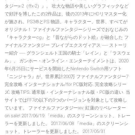
タジーx-2（ffx-2）』。 壮大な物語や美しいグラフィックなど
で好評を博したこの2作品は、後の2013年にHDリマスター化
が施され、PS3®とPS 物語、キャラクター、世界、すべてが
オリジナル！ ファイナルファンタジーシリーズでおなじみの
『キャラクターcg』と『昔ながらのドット絵』が融合した フ
ァイナルファンタジー ブレイブエクスヴィアス ----- ストーリ
ー紹介 ----- グランシェルト王国の騎士「レイン」と「ラスウェ
ル」。 ガンホー・オンライン・エンターテイメントは、2020
年6月25日にサービスを開始したNintendo Switch用ソフト
『ニンジャラ』が、世界累計200万 ファイナルファンタジー7
完全攻略 インターナショナル/for PC版対応. 完全攻略シリー
ズ; 攻略TIPS; 通常版・インターナショナル版・PC版の違い. 当
サイトではFF7の以下の3つのバージョンを対象として攻略し
ています。 ファイナルファンタジーxiv: 紅蓮のリベレーター
on sale! 2017/06/19 「media」のスクリーンショット、トレー
ラーを更新しました。 2017/06/08 「media」のスクリーンシ
ョット、トレーラーを更新しました。 2017/05/31