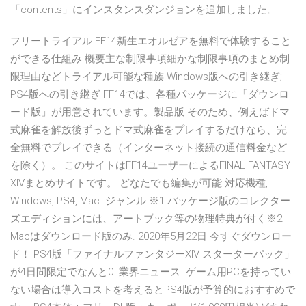
「contents」にインスタンスダンジョンを追加しました。
フリートライアル FF14新生エオルゼアを無料で体験すること
ができる仕組み 概要主な制限事項細かな制限事項のまとめ制
限理由などトライアル可能な種族 Windows版への引き継ぎ;
PS4版への引き継ぎ FF14では、各種パッケージに「ダウンロ
ード版」が用意されています。製品版 そのため、例えばドマ
式麻雀を解放後ずっとドマ式麻雀をプレイするだけなら、完
全無料でプレイできる（インターネット接続の通信料金など
を除く）。 このサイトはFF14ユーザーによるFINAL FANTASY
XIVまとめサイトです。 どなたでも編集が可能 対応機種,
Windows, PS4, Mac. ジャンル ※1 パッケージ版のコレクター
ズエディションには、アートブック等の物理特典が付く※2
Macはダウンロード版のみ. 2020年5月22日 今すぐダウンロー
ド！ PS4版「ファイナルファンタジーXIV スターターパック」
が4日間限定でなんと0. 業界ニュース ゲーム用PCを持ってい
ない場合は導入コストを考えるとPS4版が予算的におすすめで