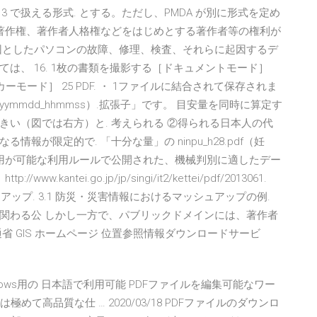
ce2013 で扱える形式. とする。ただし、PMDA が別に形式を定め
著作権、著作者人格権などをはじめとする著作者等の権利が
因としたパソコンの故障、修理、検査、それらに起因するデ
は、 16. 1枚の書類を撮影する［ドキュメントモード］
モード］ 25 PDF. ・ 1ファイルに結合されて保存されま
yymmdd_hhmmss）.拡張子」です。 目安量を同時に算定す
い（図では右方）と. 考えられる ②得られる日本人の代
が限定的で. 「十分な量」の ninpu_h28.pdf（妊
利用が可能な利用ルールで公開された、機械判別に適したデー
ntei.go.jp/jp/singi/it2/kettei/pdf/2013061.
のマッシュアップ. 3.1 防災・災害情報におけるマッシュアップの例.
関わる公 しかし一方で、パブリックドメインには、著作者
 GIS ホームページ 位置参照情報ダウンロードサービ
9 Windows用の 日本語で利用可能 PDFファイルを編集可能なワー
めて高品質な仕 … 2020/03/18 PDFファイルのダウンロ