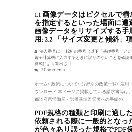
1.1 画像データはピクセルで構
を指定するといった場面に遭遇する
画像データをリサイズする手順.
用; 2.2 「サイズ変更と傾
法人番号は、 12桁の番号（以下「基礎番号」と
電子計算機に入力するときに誤りのないことを確認
算式により算出さ
7 Comments
ホーム> 政策について> 分野別の政策一覧> 雇用
ウンロード 本ページに掲載している請求書等は
都道府県労働局・労働基準監督署への手続の
PDF規格の種類と印刷に適し
依頼される際に一般的となった
が色々あり誤った規格でPDF