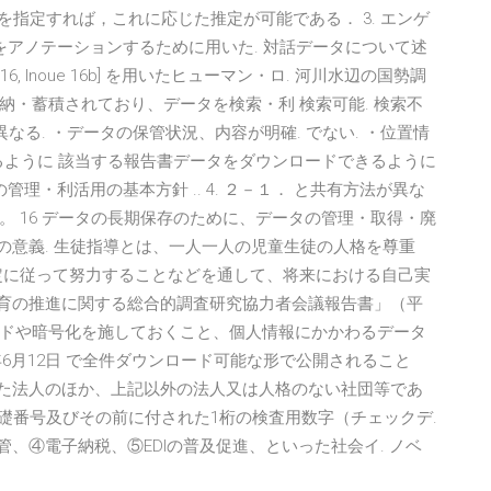
を指定すれば，これに応じた推定が可能である． 3. エンゲ
をアノテーションするために用いた. 対話データについて述
 16, Inoue 16b] を用いたヒューマン・ロ. 河川水辺の国勢調
・蓄積されており、データを検索・利 検索可能. 検索不
異なる. ・データの保管状況、内容が明確. でない. ・位置情
きるように 該当する報告書データをダウンロードできるように
理・利活用の基本方針 .. 4. ２－１． と共有方法が異な
 16 データの長期保存のために、データの管理・取得・廃
導の意義. 生徒指導とは、一人一人の児童生徒の人格を尊重
定に従って努力することなどを通して、将来における自己実
教育の推進に関する総合的調査研究協力者会議報告書」（平
パスワードや暗号化を施しておくこと、個人情報にかかわるデータ
5年6月12日 で全件ダウンロード可能な形で公開されること
した法人のほか、上記以外の法人又は人格のない社団等であ
基礎番号及びその前に付された1桁の検査用数字（チェックデ.
管、④電子納税、⑤EDIの普及促進、といった社会イ. ノベ