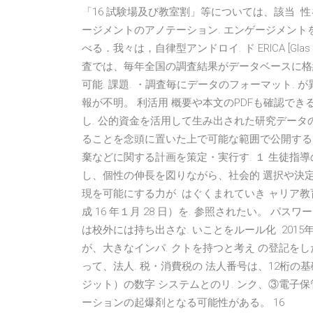
「16 試験場及び教室割」等については、該当 性
ージメントのアノテーション. エンゲージメント
べる．我々は，自律型アンドロイ. ド ERICA [Glas
査では、毎年全国の調査結果がデータベースに格納
可能. 課題. ・調査毎にデータのフォーマット. が
報が不明。 利活用 概要や本文のPDFも確認で
し. 公的資金を活用して生み出された研究データの管
ることを念頭に置いた上で可能な範囲で公開する。
棄などに関する計画を策定・実行す. １ 生徒指
し、個性の伸長を図りながら、社会的 選択や決
現を可能にする力が. はぐくまれていき ャリア
成 16 年１月 28 日）を. 参照されたい。 
は校外には持ち出さな. いことをルール化 201
が、大きなインパ. クトを持つと考え の登記を
って、法人. 税・消費税の 法人番号は、12桁の
ジット）の数字 システムとのリ. ンク、③電子保
ーションの起爆剤となる可能性がある。 16