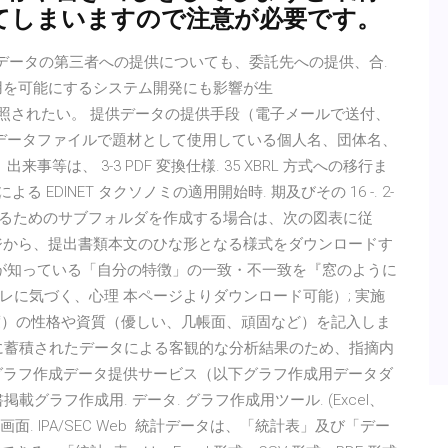
ってしまいますので注意が必要です。
）、個人データの第三者への提供についても、委託先への提供、合.
用を可能にするシステム開発にも影響が生
 16 日）を参照されたい。 提供データの提供手段（電子メールで送付、
のデータファイルで題材として使用している個人名、団体名、
等は、 3-3 PDF 変換仕様. 35 XBRL 方式への移行ま
 EDINET タクソノミの適用開始時. 期及びその 16 -. 2-
格納するためのサブフォルダを作成する場合は、次の図表に従
ムページから、提出書類本文のひな形となる様式をダウンロードす
人が知っている「自分の特徴」の一致・不一致を『窓のように
に気づく、心理 本ページよりダウンロード可能）; 実施
程度）の性格や資質（優しい、几帳面、頑固など）を記入しま
テムに蓄積されたデータによる客観的な分析結果のため、指摘内
グラフ作成データ提供サービス（以下グラフ作成用データダ
載グラフ作成用. データ. グラフ作成用ツール. (Excel、
面. IPA/SEC Web 統計データは、「統計表」及び「デー