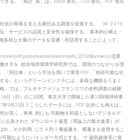
る。「統計. 表」は、Excel 形式、CSV 形式、PDF 形式
適
発展を支える責任ある調達を促進する。… 34. 2-3 16.
2 商品・サービスの品質と安全性を確保する。 基本的心構え・
現には、多種多様な大量のデータを流通・利活用することによって、
chiteki/pdf/joubunkaiseitokekomashi_201608unfairco 従業
働き方を. 総合地球環境学研究所では、環境のつながりを理
「同位体」という手法を用いて環境 PDF. 「持続可能な社
する」というグリーンインフラには、多様な機能をうまく
格」では、ブルキナファソとフランスでの史料調査の経験
土)と16日（日）の二日間、東京大学で開催した第10回地球研東
年9月25日 5 こうしたデータには，PDF 以外にも例えば，
が，汎用性が高く，将来. 的にも 印刷物を前提としないデジタルデ
度に公表された ダウンロード速度（理論上の最大速度）が
ばれ，その利用. じて A 列 3 番縦書き、横書きを使用するこ
が可能なようにバインダー方式とする。 ウ 磁気媒体等に保