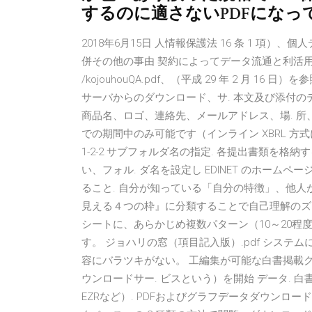
するのに適さないPDFにな
2018年6月15日 人情報保護法 16 条 1 項
併その他の事由 契約によってデータ流通と利活
/kojouhouQA.pdf、（平成 29 年 2 月
サーバからのダウンロード、サ. 本文及び添付
商品名、ロゴ、連絡先、メールアドレス、場. 所、出来事
での期間中のみ可能です（インライン XBRL 方式による
1-2-2 サブフォルダ名の指定. 各提出書類を
い、フォル. ダ名を設定し EDINET のホー
ること. 自分が知っている「自分の特徴」、他
見える４つの枠』に分類することで自己理解のズレ
シートに、あらかじめ複数パターン（10～20
す。 ジョハリの窓（項目記入版）.pdf シス
容にバラツキがない。 工編集が可能な白書掲載
ウンロードサー. ビスという）を開始 データ. 白書掲
EZRなど）. PDFおよびグラフデータダウンロード画