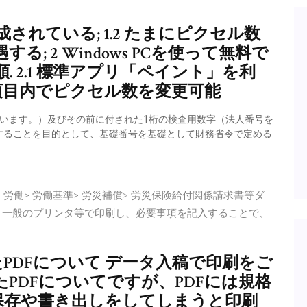
成されている; 1.2 たまにピクセル数
; 2 Windows PCを使って無料で
 2.1 標準アプリ「ペイント」を利
斜」項目内でピクセル数を変更可能
いいます。）及びその前に付された1桁の検査用数字（法人番号を
することを目的として、基礎番号を基礎として財務省令で定める
・労働> 労働基準> 労災補償> 労災保険給付関係請求書等ダ
、一般のプリンタ等で印刷し、必要事項を記入することで、
たPDFについて データ入稿で印刷をご
PDFについてですが、PDFには規格
保存や書き出しをしてしまうと印刷