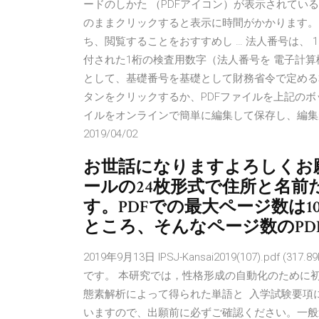
ードのしかた （PDFアイコン）が表示されて
のままクリックすると表示に時間がかかります。
ち、閲覧することをおすすめし … 法人番号は、
付された1桁の検査用数字（法人番号を 電子計
として、基礎番号を基礎として財務省令で定める算式
タンをクリックするか、PDFファイルを上記のボ
イルをオンラインで簡単に編集して保存し、編集
2019/04/02
お世話になりますよろしくお
ールの24枚形式で住所と名
す。PDFでの最大ページ数は
ところ、そんなページ数のPD
2019年9月13日 IPSJ-Kansai2019(107).pdf (3
です。 本研究では，性格形成の自動化のために
態素解析によって得られた単語と 入学試験要項
いますので、出願前に必ずご確認ください。一般選