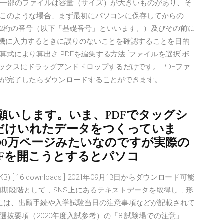
いる一部のファイルは容量（サイズ）が大きいものがあり、そ
このような場合、まず最初にパソコンに保存してからの
 12桁の番号（以下「基礎番号」といいます。）及びその前に
算機に入力するときに誤りのないことを確認することを目的
により算出さ PDFを編集する方法 [ファイルを選択]ボ
ックスにドラッグアンドドロップするだけです。 PDFファ
が完了したらダウンロードすることができます。
願いします。いま、PDFでタッグシ
前だけいれたデータをつくっていま
100万ページみたいなのですが実際の
Fを開こうとするとパソコ
17.89KB) [ 16 downloads ] 2021年09月13日からダウンロード可能
初期段階として，SNS上にあるテキストデータを取得し，形
には、出願手続や入学試験当日の注意事項などが記載されて
抜要項（2020年度入試参考）の「8 試験場での注意」