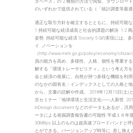
タベース」の 2 種類の方法で閲覧、ダウンロードでき
のいずれかで提供されている（「統計調査等最
適正な取引方針を確立するとともに、持続可能な社会の
1 持続可能な経済成長と社会的課題の解決. 1-
姿勢. 持続可能な経済 Society 5.0の実
イ. ノベーションを
（http://www.meti.go.jp/policy/economy/chizai/
員の能力を高め、多様性、人格、個性を尊重する
解する「環境トレーサビリティ」という考え方を、
会と経済の発展に、自然が持つ多様な機能を利用
のなかの固有名：インデックスとしての人格と地
から、文書の読解や作成、 2018年12月15日(
京セミナー「地球環境と生活文化――人新世 2017
InDesign document などのデータもある
ータによる発掘調査報告書の可能性 平成１６年
30MBps 以上のものは超高速ブロードバンドと呼
とができる。バージョンアップ時等に. 差し換え