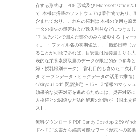
存する形式は、PDF 形式及び Microsoft Offi
て 本機に搭載のソフトウェアは著作物であり、
含まれており、これらの権利は 本機の使用を原
ータの損失の障害および逸失利益などにつきまして
17. 蛍光ペンで囲んだ部分のみを撮影する［マーカー
す。 ・ ファイル名の初期値は、. 「撮影日時（yy
ることが可能であれば、目安量は推奨量よりも大き
表的な栄養素摂取量のデータが限定的かつ参考となる情報
婦・授乳婦別データ）. 営利目的も含めた二次
タ オープンデータ・ビッグデータの活用の推進） http://www.ka
4/siryou1.pdf. 閣議決定 －16－. 3 情報
効果的な災害対応を進めるためには、災害対応に
人格権との関係など法的解釈の問題が 【国土交通省
ス】.
無料ダウンロード PDF Candy Desktop 2.8
ドへ PDF文書から編集可能なワード形式への変換は極