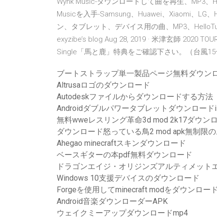
Wynk Music-ダウンロードして曲を再生、MP3、Hel
Musicを入手-Samsung、Huawei、Xiaomi、
ン、タブレット、デバイス用の曲、MP3、Hell
exyzibe’s blog Aug 28, 2019 · 米津玄師 20
Single「馬と鹿」特典をご確認下さい。（台風1
ブートストラップ単一製品ページ無料ダウン
Altrusaロゴのダウンロード
Autodeskファイルからダウンロードする方法
Androidダブルパワータブレットダウンロードi
無料wweレスリング革命3d mod 2k17ダウン
ダウンロード怒っている鳥2 mod apk無制限
Ahegao minecraftスキンダウンロード
ベースギターの本pdf無料ダウンロード
ドラゴンエイジ・オリジンズアルティメットエ
Windows 10支援デバイスのダウンロード
Forgeを使用してminecraft modをダウンロ
Android音楽ダウンローダーAPK
ウェイクミーアップダウンロードmp4