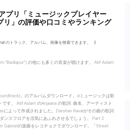
droidアプリ「ミュージックプレイヤー
アプリ」の評価や口コミやランキング
a Ghoshal のトラック、アルバム、画像を検索できます。
ena (From "Badlapur") の他にも多くの音楽が聴けます。 Atif Aslam
ion Picture Soundtrack)」のアルバムダウンロード。dミュージックは歌
tif Aslam のAnjaana の歌詞. 曲名、アーティスト
hetasによって作成されました。Darshan Ravalがその曲の歌詞
スフロアを活気にあふれさせるでしょう。 Part 2:
r Gabrielの楽曲をレコチョクでダウンロード。「Street