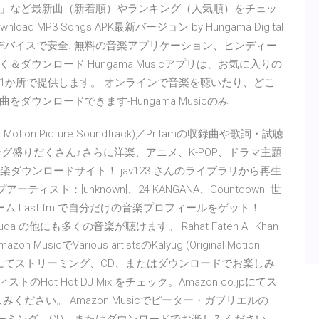
 」「Apres Moi 」など最新曲（新着順）やランキング（人気順）をチェッ
nload MP3 Songs APK最新バージョン by Hungama Digital
-無料-Androidデバイスで安全. 無料の音楽アプリケーション、ヒンディー
ウンロード Hungama Musicアプリは、お気に入りの
1か所で提供します。 オンラインで音楽を聴いたり、どこ
ウンロードできます-Hungama Musicのみ
 Motion Picture Soundtrack)／Pritamの収録曲や歌詞・試聴
グ盛りだくさん♪さらに洋楽、アニメ、K-POP、ドラマ主題
楽ダウンロードサイト！ jav123 さんのライブラリから再生
ティスト：[unknown]、24 KANGANA、Countdown. 世
 Last.fm で自分だけの音楽プロフィールをゲット！
paas Khuda の他にも多くの音楽が聴けます。 Rahat Fateh Ali Khan
Various artistsのKalyug (Original Motion
on.co.jpにてストリーミング、CD、またはダウンロードでお楽しみ
のHot Hot DJ Mix をチェック。Amazon.co.jpにてス
ださい。 Amazon Musicでピーター・ガブリエルの