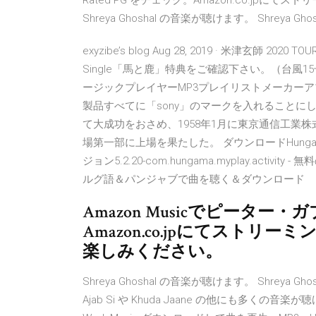
Rated PG をチェック。Amazon.co.jp
Shreya Ghoshal の音楽が聴けます。 Shrey
exyzibe’s blog Aug 28, 2019 · 米津玄師 20
Single「馬と鹿」特典をご確認下さい。（台風15号被
ージックプレイヤーMP3プレイリストメーカー
製品すべてに「sony」のマークを入れることにした
て大成功をおさめ、1958年1月に東京通信工業
場第一部に上場を果たした。 ダウンロードHungama Musi
ジョン5.2.20-com.hungama.myplay.ac
ルグ語＆パンジャブで曲を聴く＆ダウンロード
Amazon Musicでピーター・
Amazon.co.jpにてスト
楽しみください。
Shreya Ghoshal の音楽が聴けます。 Shrey
Ajab Si や Khuda Jaane の他にも多く