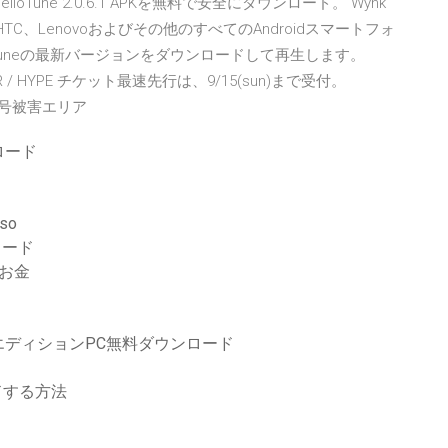
loTune 2.0.6.1 APKを無料で安全にダウンロード。 Wynk
LG、HTC、Lenovoおよびその他のすべてのAndroidスマートフォ
oTuneの最新バージョンをダウンロードして再生します。
20 TOUR / HYPE チケット最速先行は、9/15(sun)まで受付。
5号被害エリア
ロード
so
ロード
のお金
ディションPC無料ダウンロード
ードする方法