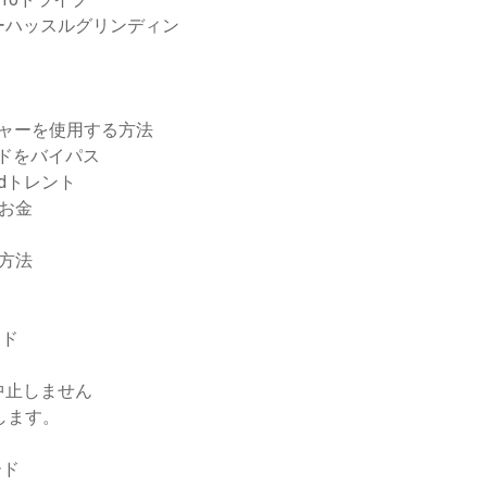
ーハッスルグリンディン
ジャーを使用する方法
ードをバイパス
dトレント
のお金
る方法
ード
中止しません
します。
ード