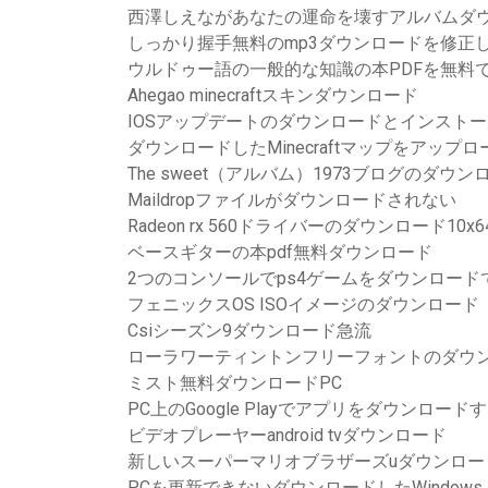
西澤しえながあなたの運命を壊すアルバムダ
しっかり握手無料のmp3ダウンロードを修正
ウルドゥー語の一般的な知識の本PDFを無料
Ahegao minecraftスキンダウンロード
IOSアップデートのダウンロードとインスト
ダウンロードしたMinecraftマップをアップ
The sweet（アルバム）1973ブログのダウン
Maildropファイルがダウンロードされない
Radeon rx 560ドライバーのダウンロード10x6
ベースギターの本pdf無料ダウンロード
2つのコンソールでps4ゲームをダウンロード
フェニックスOS ISOイメージのダウンロード
Csiシーズン9ダウンロード急流
ローラワーティントンフリーフォントのダウ
ミスト無料ダウンロードPC
PC上のGoogle Playでアプリをダウンロード
ビデオプレーヤーandroid tvダウンロード
新しいスーパーマリオブラザーズuダウンロード
PCを更新できないダウンロードしたWindows