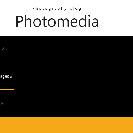
ード
ages
ド