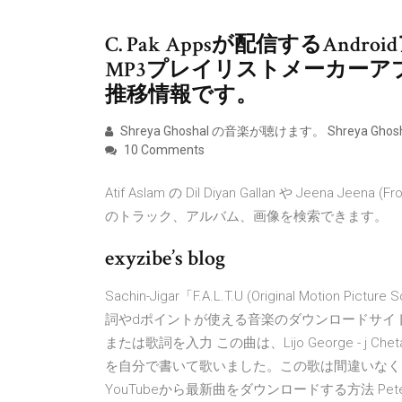
C. Pak Appsが配信するAn
MP3プレイリストメーカー
推移情報です。
Shreya Ghoshal の音楽が聴けます。 Shrey
10 Comments
Atif Aslam の Dil Diyan Gallan や Jeena Je
のトラック、アルバム、画像を検索できます。
exyzibe’s blog
Sachin-Jigar「F.A.L.T.U (Original Mot
詞やdポイントが使える音楽のダウンロードサイトです。 A
または歌詞を入力 この曲は、Lijo George - j C
を自分で書いて歌いました。この歌は間違いなくダン
YouTubeから最新曲をダウンロードする方法 Pete