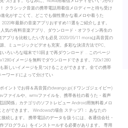
つけます。ちなみに、Nokia用着信メロディをいくつかの
！ クラシック音楽の携帯電話用着信メロディーと待ち受け
の進化がすごくて、どこでも個性豊かな着メロや着うた
 2020年最新の音楽アプリおすすめ11選をご紹介します。
リや、人気の有料音楽アプリ、ダウンロード・オフライン再生の
楽アプリを比較したい方も必見 2020/05/11 moraは高音質の
源、ミュージックビデオも充実。多彩な決済方法でPC、
楽曲はいろいろな端末で10回まで再ダウンロード … このページ
1280イメージを無料でダウンロードできます。720х1280
も新しいイメージを見つけることができます。全ての携帯
ンやキーワードによって分けてい
ントでお得＆高音質のdwango.jp(ドワンゴジェイピー)
あるwavファイルや、wmvファイルを、携帯各社の着うた・着声
.5) 「電話関係」カテゴリのソフトレビュー Android用無料着メロ
とができます。 Windowsの場合 ステップ1： あなたの
ータに接続します。 携帯電話のデータを扱うには、各通信会社・
作プログラム）をインストールする必要があります。 専用