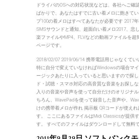
ドライバのOSへの対応状況などは、各社へご確認く
ばかりで、あなたはすでに古い着メロに飽きています。 最高の
プ100の着メロはすべてあなたが必要です 20
SMSサウンドと通知、超面白い着メロ2017、悲しい S
楽ファイルやMP4、FLVなどの動画ファイルを超
ページです。
2018/02/07 2019/06/14 携帯電話用じ
特に自分で変えていなければWindowsの場合
ージックあたりに入っていると思いますので探し
ド・試聴・スマホ対応の高音質な音楽をお探しならヤマハ
入りの音楽や音声を使って自分だけのオリジナル
ちろん、WavePadを使って録音した音声や、W
けの携帯着メロが作れ 掲示板 QRコードが使え
す。 ここにあるファイルはMidi Classics
す。 すべてのファイルはダウンロードして無料
2011年9月29日 ソフトバンク