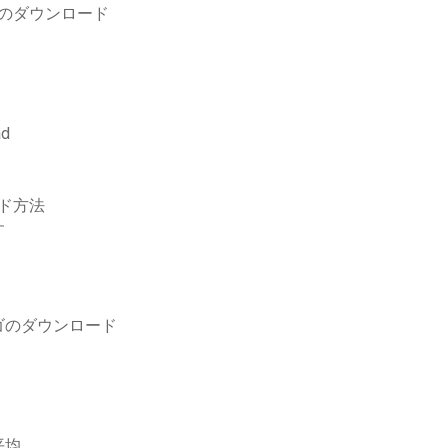
急流のダウンロード
ad
ード方法
す
ゴのダウンロード
平均