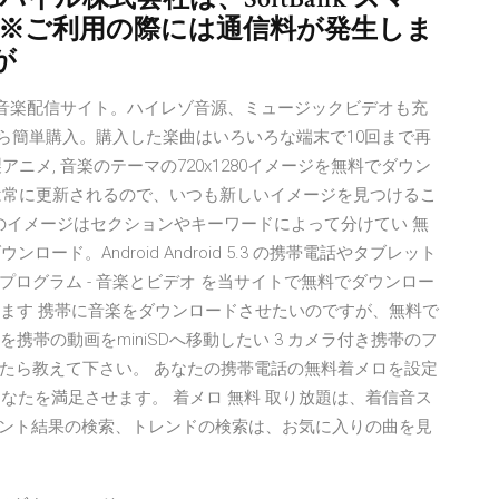
]. ※ご利用の際には通信料が発生しま
が
ロード・音楽配信サイト。ハイレゾ音源、ミュージックビデオも充
id等から簡単購入。購入した楽曲はいろいろな端末で10回まで再
ニメ, 音楽のテーマの720х1280イメージを無料でダウン
ログは常に更新されるので、いつも新しいイメージを見つけるこ
ag%のイメージはセクションやキーワードによって分けてい 無
ード。Android Android 5.3 の携帯電話やタブレット
ログラム - 音楽とビデオ を当サイトで無料でダウンロー
きます 携帯に音楽をダウンロードさせたいのですが、無料で
携帯の動画をminiSDへ移動したい 3 カメラ付き携帯のフ
たら教えて下さい。 あなたの携帯電話の無料着メロを設定
あなたを満足させます。 着メロ 無料 取り放題は、着信音ス
、ヒント結果の検索、トレンドの検索は、お気に入りの曲を見