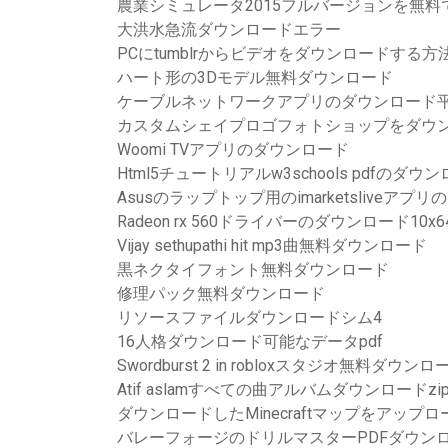
農業シミュレータ2015フルバージョンを無料
大洪水急流ダウンロードエラー
PCにtumblrからビデオをダウンロードする方
ハート形の3Dモデル無料ダウンロード
ケーブルネットワークアプリのダウンロード
カスタムシェイプロゴフォトショップをダウ
Woomi TVアプリのダウンロード
Html5チュートリアルw3schools pdfのダウ
Asusのラップトップ用のimarketsliveアプ
Radeon rx 560ドライバーのダウンロード10x6
Vijay sethupathi hit mp3曲無料ダウンロード
黒ネクタイフォント無料ダウンロード
修理パック無料ダウンロード
リソースファイルダウンロードシム4
16人格ダウンロード可能なデータpdf
Swordburst 2 in robloxスタジオ無料ダウ
Atif aslamすべての曲アルバムダウンロードzi
ダウンロードしたMinecraftマップをアップ
バレーフォージのドリルマスターPDFダウン