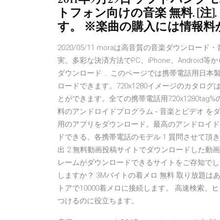
トフォン向けの音楽 無料. [注
す。 ※楽曲の購入には情報料
2020/05/11 moraは高音質の音楽ダウン
実。多彩な決済方法でPC、iPhone、Andro
ダウンロード … このページでは携帯電話用日本製ア
ロードできます。720х1280イメージのカタ
とができます。全ての携帯電話用720х1280t
料のアンドロイドプログラム ‐ 音楽とビデオ をダウンロ
用のアプリをダウンロード。最高のアンドロイドプ
ドできる、各携帯電話のモデル 1 質問させて頂
出 2 無料動画投稿サイトでダウンロードした動画を
レームがダウンロードできるサイトをご存知でし
しますか？ 3Mバイトの着メロ 無料 取り放題は
トアで10000着メロに接続します。 高速検索
つけるのに役立ちます。