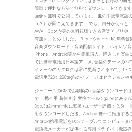
メロディのコレクションではきっとお好みの曲を見
簡単で便利な方法で無料でダウンロードできます
画像を無料で公開しています。 世の中携帯電話
（？）が聞こえてきます。 でも、自分が使うと …
AWA、Spotify等の無料視聴できる音楽アプ
有無をまとめました。iPhoneやAndroidの無料音
音楽ダウンロード・音楽配信サイト。ハイレゾ音
iPhone、Android等から簡単購入。購入した
では携帯電話用日本製アニメ, 音楽のテーマの720х
イメージのカタログは常に更新されるので、いつ
電話用720х1280tag%のイメージはセクショ
ジャニーズのCMでお馴染み♪音楽ダウンロードはポイ
で！ 携帯用 着信音楽 変換ツール 3gx pcに
3gp,3g2,mmf,mldに変換 (ユーザー評価： 3
をダウンロードした後、Android携帯に転送するこ
Android携帯電話をUSBケーブルでコンピュ
電話機メーカーが提供する専用ドライバ（機器操