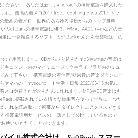
ださい。 あなたは新しいandroid™の携帯電話を購入した
着メロ2017 free、cool ringtones 2017 |トッ
17年の最高の着メロ、世界のあらゆる場所からのトップ無料
oftBankの携帯電話にMP3、WMA、AAC(.m4a)などの音
簡単に一発転送するソフト「SoftBankかんたん音楽転送」の
ゃなくていいので用意します。 CDから取り込んだmp3やwmaの音楽は
マイドキュメント内のマイミュージックやライブラリ内のミュ
てみて下さい。 携帯電話の着信音/効果音の音楽ダウンロー
の「mysound」！生活・日常 2020/03/15 お気に
着メロや着うたがかんたんに作れます。MP3やCD音楽はも
avePadに搭載されている様々な効果音を使って世界に一つだ
れば これを読み取って携帯から ダイレクトにアクセスできま
が提供する携帯電話用サービスの 一環として公開しているもので
でお使いいただくことができます。
モバイル株式会社は、SoftBank スマー