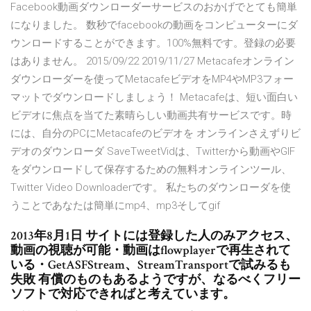
Facebook動画ダウンローダーサービスのおかげでとても簡単
になりました。 数秒でfacebookの動画をコンピューターにダ
ウンロードすることができます。100%無料です。登録の必要
はありません。 2015/09/22 2019/11/27 Metacafeオンライン
ダウンローダーを使ってMetacafeビデオをMP4やMP3フォー
マットでダウンロードしましょう！ Metacafeは、短い面白い
ビデオに焦点を当てた素晴らしい動画共有サービスです。時
には、自分のPCにMetacafeのビデオを オンラインさえずりビ
デオのダウンローダ SaveTweetVidは、Twitterから動画やGIF
をダウンロードして保存するための無料オンラインツール、
Twitter Video Downloaderです。 私たちのダウンローダを使
うことであなたは簡単にmp4、mp3そしてgif
2013年8月1日 サイトには登録した人のみアクセス、
動画の視聴が可能・動画はflowplayerで再生されて
いる・GetASFStream、StreamTransportで試みるも
失敗 有償のものもあるようですが、なるべくフリー
ソフトで対応できればと考えています。