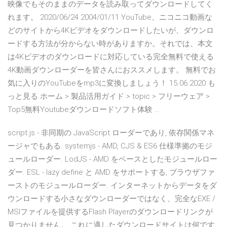
映像でもそのままのデータを読み取ってダウンロードしてく
れます。 2020/06/24 2004/01/11 YouTube、ニコニコ動画な
どのサイトから4Kビデオをダウンロードしたいが、ダウンロ
ードする方法が分からない時がありますか。それでは、本文
は4Kビデオのダウンロードに対応している完全無料で使える
4K動画ダウンローダーを皆さんにおススメします。 無料でお
気に入りのYouTubeをmp3に変換しましょう！ 15.06.2020 も
っと見る ホーム > 製品活用ガイド > topic > フリーウェア >
Top5無料Youtubeダウンロードソフト体験 …
script.js - 非同期の JavaScript ローダーであり, 依存関係マネ
ージャでもある. systemjs - AMD, CJS & ES6 仕様準拠のモジ
ュールローダー. LodJS - AMD をベースとしたモジュールロー
ダー. ESL - lazy define と AMD をサポートする, ブラウザファ
ーストのモジュールローダー. インターネットからデータをダ
ウンロードする小さなダウンローダーではなく、完全なEXE /
MSIファイルを提供するFlash Playerのダウンロードリンクが
見つかりません。 これに適したダウンロードサイトは何です