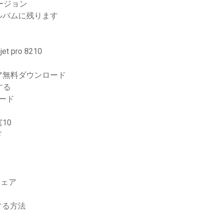
ージョン
ルバムに残ります
pro 8210
ア無料ダウンロード
する
ード
10
ド
ーウェア
する方法