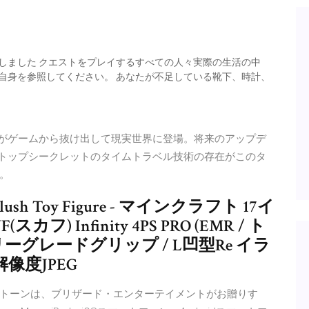
しました クエストをプレイするすべての人々実際の生活の中
分自身を参照してください。 あなたが不足している靴下、時計、
リーパーがゲームから抜け出して現実世界に登場。将来のアップデ
いるトップシークレットのタイムトラベル技術の存在がこのタ
。
 17 Plush Toy Figure - マインクラフト 17イ
) Infinity 4PS PRO (EMR / ト
リーグレードグリップ / L凹型Re イラ
像度JPEG
トーンは、ブリザード・エンターテイメントがお贈りす