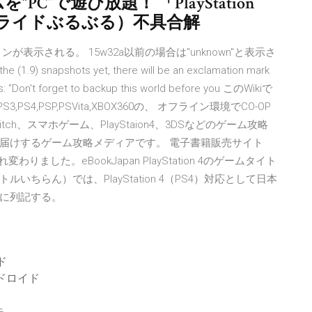
ムを“PC”で遊び放題！ 「PlayStation
（スライドぶるぶる）不具合解
ンが表示される。 15w32a以前の場合は"unknown"と表示さ
he (1.9) snapshots yet, there will be an exclamation mark
 says: "Don't forget to backup this world before you このWikiで
3,PS4,PSP,PSVita,XBOX360の、 オフライン環境でCO-OP
tch、スマホゲーム、PlayStaion4、3DSなどのゲーム攻略
届けするゲーム攻略メディアです。 電子書籍販売サイト
変わりました。eBookJapan PlayStation 4のゲームタイト
ちらん）では、PlayStation 4（PS4）対応として日本
に列記する。
ド
ドロイド
法