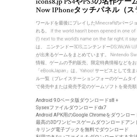
icons8.jp PS4やPS3の名作ゲー
Now IPhoneタッチパネル
ワールドを最後にプレイしたMinecraftのバージョ
れる。 If the world hasn't been opened in one of t
(!) next to the world's name on the far right; it
は、 ニンテンドー3DS,ニンテンドーDS,Wii,Wii U,PS
が出来るゲームをまとめています。 Nintendo Swi
情報、ゲームの予約販売、限定特典情報などをお
「eBookJapan」は、Yahoo! サービスとして生まれ
ル一覧（プレイステーションフォーのゲームタイトルい
で発売中または発売予定のゲームソフトを発売順
Android 9.0ベータ版ダウンロードs8 +
Sysexファイルダウンロードdx7
Android APK用のGoogle Chromeをダウンロー
最高の3Dワンピースゲームダウンロードアン
キリング電子ブックを無料でダウンロード
利用できないファイルをダウンロードする方