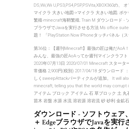
DS,Wii,Wii U,PS3,PS4,PSP,PSVita,
マイクラ 大きい地図->マイクラ 大きい地図; ポケモン
繁殖-minecraft海鞘繁殖; Train M ダウンロード
ブラウザでJavaを実行させる方法 Ms office suite 
題！ 「PlayStation Now IPhoneタッチ
第36位：【週刊Minecraft】最強の匠は俺だA
みんな、最強の匠AoAってか週刊マインクラフト！
2020年07月13日 2020/07/01 Minecraft スター
常価格 2,900円(税別) 2017/04/18 ダウンロード ： 1
しくsweepAttackパーティクルが追加。 It will also tell y
minecraft, telling you that the world may co
アイテム ブロック アイテム 石 草ブロック 土 丸
苗木 岩盤 水源 水流 溶岩源 溶岩流 砂 砂利 金鉱石 鉄
ダウンロード - ソフトウェア、ド
＋ EdgeブラウザでJavaを実行させる方法