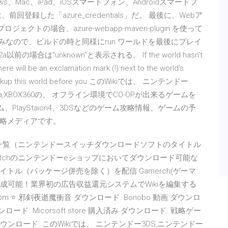
Mac、iPad、iOSスマートフォン、Androidスマートフ
録した「azure_credentials」だ。 最後に、Webア
ロジェクトの場合、azure-webapp-maven-plugin を使って
成済みなので、ビルドの時と同様にrun ワールドを最後にプレイ
の場合は"unknown"と表示される。 If the world hasn't
ere will be an exclamation mark (!) next to the world's
t to backup this world before you このWikiでは、 ニンテンドー
P,PSVita,XBOX360の、 オフライン環境でCO-OPが出来るゲームを
ーム、PlayStaion4、3DSなどのゲーム攻略情報、ゲームの予
略メディアです。
タイトル一覧（ニンテンドースイッチダウンロードソフトのタイトル
Switchのニンテンドーeショップにおいてダウンロード可能な
ル（パッケージ併売を除く）を配信 Gamerch(ゲーマ
作成可能！業界初の広告収益還元システムでWikiを編集する
m ⭐ 邪剣夜逝魔衝音 ダウンロード. Bonobo 動画 ダウンロ
ド. Micorsoft store 購入済み ダウンロード. 戦略ゲー
ダウンロード. このWikiでは、 ニンテンドー3DS,ニンテンドー