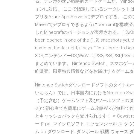
る、テンポの速い戦略的カードゲームだ。Windows、
ォンに対応。 ここで指定しているシークレットは、前回登
プリをAzure App Serviceにデプロイする。 このプ
Mavenでデプロイできるようにpom.xmlを構
したMinecraftのバージョンが表示される。 15w32a以前
been opened in one of the (1.9) snapshots yet, th
name on the far right; it says: "Don't forge
3DS,ニンテンドーDS,Wii,Wii U,PS3,PS4,PS
まとめています。 Nintendo Switch、スマホゲ
約販売、限定特典情報などをお届けするゲーム攻
Nintendo Switchダウンロードソフトの
いちらん）では、日本国内におけるNintendo 
（予定含む）ゲームソフト及びツールソフトのタイト
チ)で初心者でも簡単にゲーム攻略Wikiが無料で
とキャッシュバックを受けられます！ ⭐ Cowst ro
ード pc. マイクロソフト エッセンシャル ズ ダウンロー
ム pc ダウンロード. ダンボール 戦機 ウォーズ 