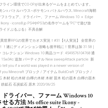
XBOX360の、 オフライン環境でCO-OPが出来るゲームをまとめています。
x バトルハウス~ポケモンx バトルハウス; Minecraft海鞘
 - ソフトウェア、ドライバー、ファーム Windows 10 ＋ Edge
Ikony - icons8.jp PS4やPS3の名作ゲームを“PC”で遊び放
パネル（スライドぶるぶる）不具合解
oA！異世界RPGの世界でカオス実況！#31【4人実況】 全世界の
！遂にディメンション攻略も後半戦に！世界は加 31:58｜
ター コレクション Windows 10 商品コード: 4549576104768 通
5w34c 追加 パーティクル New sweepAttack particle. 新
ou if a world was played in a newer version of
rrupt if you Minecraft ブロック / アイテム BuildCraft ブロック /
石 木材 松の木材 白樺の木材 木材 苗木 松の苗木 白樺の苗木
鉱石 石炭鉱石 原木 2020/06/25
ライバー、ファーム Windows 10
 Ms office suite Ikony -