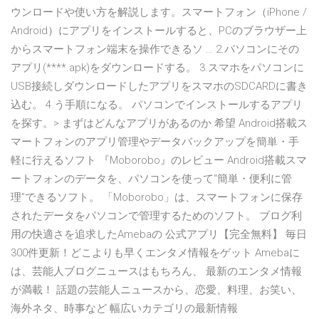
ウンロードや使い方を解説します。スマートフォン（iPhone /
Android）にアプリをインストールすると、PCのブラウザー上
からスマートフォン端末を操作できるソ … 2.パソコンにその
アプリ(****.apk)をダウンロードする。 3.スマホをパソコンに
USB接続しダウンロードしたアプリをスマホのSDCARDに書き
込む。 4.う手順になる。 パソコンでインストールするアプリ
を探す。> まずはどんなアプリがあるのか 希望 Android搭載ス
マートフォンのアプリ管理やデータバックアップを簡単・手
軽に行えるソフト 『Moborobo』のレビュー Android搭載スマ
ートフォンのデータを、パソコンを使って“簡単・便利に管
理”できるソフト。 「Moborobo」は、スマートフォンに保存
されたデータをパソコンで管理するためのソフト。 ブログ利
用の快適さを追求したAmebaの 公式アプリ【完全無料】 毎日
300件更新！どこよりも早くエンタメ情報をゲット Amebaに
は、芸能人ブログニュースはもちろん、 最新のエンタメ情報
が満載！ 話題の芸能人ニュースから、恋愛、料理、お笑い、
海外ネタ、時事など 幅広いカテゴリの最新情報