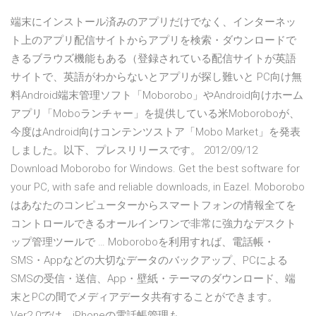
端末にインストール済みのアプリだけでなく、インターネッ
ト上のアプリ配信サイトからアプリを検索・ダウンロードで
きるブラウズ機能もある（登録されている配信サイトが英語
サイトで、英語がわからないとアプリが探し難いと PC向け無
料Android端末管理ソフト「Moborobo」やAndroid向けホーム
アプリ「Moboランチャー」を提供している米Moboroboが、
今度はAndroid向けコンテンツストア「Mobo Market」を発表
しました。以下、プレスリリースです。 2012/09/12
Download Moborobo for Windows. Get the best software for
your PC, with safe and reliable downloads, in Eazel. Moborobo
はあなたのコンピューターからスマートフォンの情報全てを
コントロールできるオールインワンで非常に強力なデスクト
ップ管理ツールで … Moboroboを利用すれば、電話帳・
SMS・Appなどの大切なデータのバックアップ、PCによる
SMSの受信・送信、App・壁紙・テーマのダウンロード、端
末とPCの間でメディアデータ共有することができます。
Ver2.0では、iPhoneの電話帳管理も