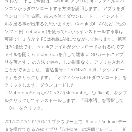
うもの。 そこで今回は、Android アプリの apk ファイルをパ
ソコンからダウンロードする方法を説明します。 アプリをダ
ウンロードする際、端末本体でダウンロードし、インストー
ルを磨る事が出来ると思いますが、GoogleのPLAYなど（他の
ソフト 例 moborobo)を使ってPCからインストールする事は
可能でしょうか？ PCは有線LANにつながっております。 携帯
は3G接続です。 5. apkファイルがダウンロードされるのでフ
ァイルを開く 6. moboroboを介して端末 or SDカードにアプ
リを落とす この方法でややこしい制限なく、アプリを入れる
ことができました。 書込番号：17004341. 4 点 「ダウンロー
ド」をクリックします。「オフィシャルFTPダウンロード」を
クリックします。ダウンロードした
「MoboroboSetup_V2.0.5.377(Moborobo_JP_official)」をダブ
ルクリックしてインストールします。「日本語」を選択して
「OK」をクリック。
2017/02/26 2012/09/11 ブラウザー上で iPhone / Android デー
タを操作できるWebアプリ「AirMore」の評価とレビュー、ダ