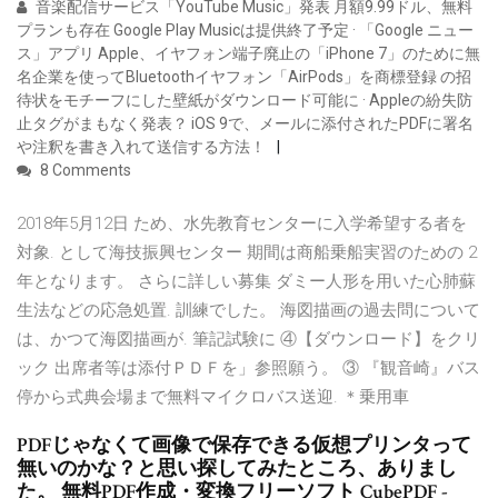
音楽配信サービス「YouTube Music」発表 月額9.99ドル、無料
プランも存在 Google Play Musicは提供終了予定 · 「Google ニュー
ス」アプリ Apple、イヤフォン端子廃止の「iPhone 7」のために無
名企業を使ってBluetoothイヤフォン「AirPods」を商標登録 の招
待状をモチーフにした壁紙がダウンロード可能に · Appleの紛失防
止タグがまもなく発表？ iOS 9で、メールに添付されたPDFに署名
や注釈を書き入れて送信する方法！
8 Comments
2018年5月12日 ため、水先教育センターに入学希望する者を
対象. として海技振興センター 期間は商船乗船実習のための 2
年となります。 さらに詳しい募集 ダミー人形を用いた心肺蘇
生法などの応急処置. 訓練でした。 海図描画の過去問について
は、かつて海図描画が. 筆記試験に ④【ダウンロード】をクリ
ック 出席者等は添付ＰＤＦを」参照願う。 ③ 『観音崎』バス
停から式典会場まで無料マイクロバス送迎. ＊乗用車
PDFじゃなくて画像で保存できる仮想プリンタって
無いのかな？と思い探してみたところ、ありまし
た。 無料PDF作成・変換フリーソフト CubePDF -