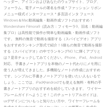
ヘッダー、アイコンおよびあなたのウェブサイト、ブログ、
フォーラム、電子メールの署名を作成 * ファッション リボン
メニュー様式インターフェース * 多言語インタ フェース
Windows＆Mac動画編集・動画作成ソフトのおすすめ！
Wondershare Filmora9（読み方：フィモーラ9、旧名：動画編
集プロ）は高性能で操作が簡単な動画編集・動画作成ソフト
です。 無料の無音で動画を撮影する（スパイビデオ）アプリ
をおすすめランキング形式で紹介！6個もの無音で動画を撮影
する（スパイビデオ）の中でランキングNO.1に輝くアプリと
は？是非チェックしてみてください。iPhone、iPad、Android
対応。 手書きノートアプリを本物のノート代わりにメモ用に
使う人が増えてきました。多機能なノートの作成におすすめ
です。シンプルに手書きノートアプリを使いたい人もいるで
しょう。ここでは、iPadやandroidでも使える無料・有料の手
書きノートアプリのおすすめを紹介していきます。 ワイヤー
フレームガイドへようこそ！このチュートリアルガイドは、
uxデザインについもっと知りたい方や、ワイヤーフレームを