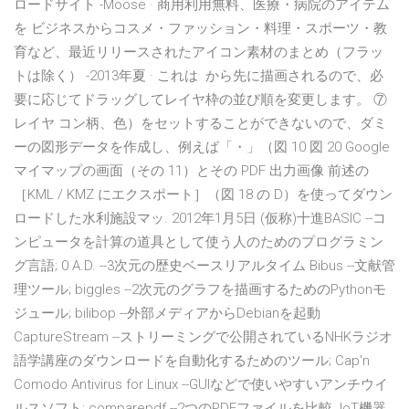
ロードサイト -Moose · 商用利用無料、医療・病院のアイテム
を ビジネスからコスメ・ファッション・料理・スポーツ・教
育など、最近リリースされたアイコン素材のまとめ（フラッ
トは除く） -2013年夏 · これは から先に描画されるので、必
要に応じてドラッグしてレイヤ枠の並び順を変更します。 ⑦
レイヤ コン柄、色）をセットすることができないので、ダミ
ーの図形データを作成し、例えば「・」（図 10 図 20 Google
マイマップの画面（その 11）とその PDF 出力画像 前述の
［KML / KMZ にエクスポート］（図 18 の D）を使ってダウン
ロードした水利施設マッ. 2012年1月5日 (仮称)十進BASIC --コ
ンピュータを計算の道具として使う人のためのプログラミン
グ言語; 0 A.D. --3次元の歴史ベースリアルタイム Bibus --文献管
理ツール; biggles --2次元のグラフを描画するためのPythonモ
ジュール; bilibop --外部メディアからDebianを起動
CaptureStream --ストリーミングで公開されているNHKラジオ
語学講座のダウンロードを自動化するためのツール; Cap'n
Comodo Antivirus for Linux --GUIなどで使いやすいアンチウイ
ルスソフト; comparepdf --2つのPDFファイルを比較 IoT機器