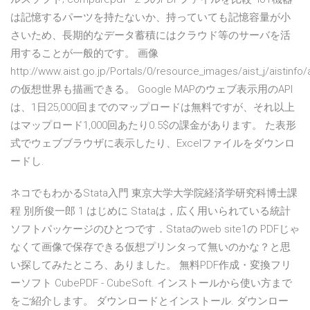
は記憶するパーツを持たないか、持っていても記憶容量が小
さいため、長期的なデータ蓄積にはクラウド等のサーバを活
用することが一般的です。 画像
http://www.aist.go.jp/Portals/0/resource_images/aist_j/aistinfo/a
の仮想世界も描画できる。 Google MAPのウェブ表示用のAPI
は、1日25,000回までのマップロードは無料ですが、それ以上
はマップロード1,000回あたり0.5$の課金があります。 た表形
式でウェブブラウザに表示したり、Excelファイルをダウンロ
ードし.
ネコでもわかるStata入門 東京大学大学院経済学研究科博士課
程 別所俊一郎 1 はじめに Stataは，広く用いられている統計
ソフトパッケージのひとつです．Stataのweb site1の PDFじゃ
なくて画像で保存できる仮想プリンタって無いのかな？と思
い探してみたところ、ありました。 無料PDF作成・変換フリ
ーソフト CubePDF - CubeSoft. インストールから使い方まで
をご紹介します。 ダウンロードとインストール. ダウンロー