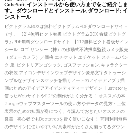
CubeSoft. インストールから使い方までをご紹介しま
す。 ダウンロードとインストール. ダウンロード; イ
ンストール
ピクトグラムBOXは無料ピクトグラムPDFダウンロードサイト
です。 【214無料ピクト看板 ピクトグラムBOX 看板ピクトグ
ラムPDF無料ダウンロードサイト: 【212無料ピクト看板サイン
シール. ロゴ サンシー（株）の移動式不法投棄監視カメラ販売
（ダミーカメラ）／価格 エチケット エチケット スチームパン
ク 服, ビクトリアンゴシック, ゴスファッション, キャラクター
の衣装 アイコンデザインウェブデザイン象形文字タトゥーシ
ンプルなデザインスケッチを描くノートのアイデアアプリ描
画のためのアイデアアイデンティティーデザイン Illustratorを
使ったWebサイトやPDFの制作がよく分かる！ オススメの本 ·
Googleウェブマスターツールの使い方やデータの見方・上位
表示のための知識が身につく、今読んでおきたいオススメの
良書 · 初心者でもBootstrapを賢く使いこなす！ 商用利用無料
のデザインに使いやすい写真素材がたくさん揃ってるダウン