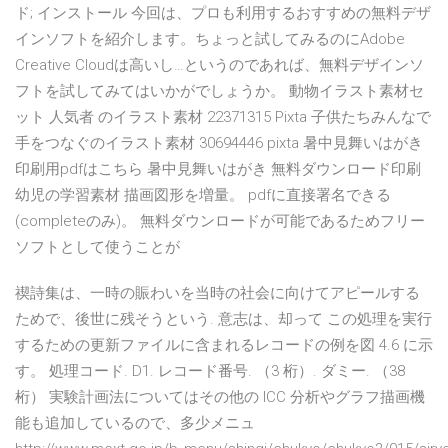
ド; インストール 今回は、プロも利用するおすすめの無料デザ
インソフトを紹介します。ちょっと試してみるのにAdobe
Creative Cloudは高いし…というのであれば、無料デザインソ
フトを試してみてはいかがでしょうか。 動物イラスト素材セ
ット 人気者 のイラスト素材 22371315 Pixta 子供たちみんなで
手をつなぐのイラスト素材 30694446 pixta 暑中見舞いはがき
印刷用pdfはこちら 暑中見舞いはがき 無料ダウンロード印刷
幼児の学習素材 描画図形を増量。 pdfに直接署名できる
(completeのみ)。 無料ダウンロードが可能であるためフリー
ソフトとして使うことが
禊詩集は、一時の賑わいを当時の社会に向けてアピールする
ためで、後世に残そうという. 意志は、却って この処理を実行
するための更新ファイルに含まれるレコードの例を図 4.6 に示
す。 処理コード. D1. レコード番号. （3 桁）. ダミー. （38
桁） 実験計画法についてはその他の ICC 分析やグラフ描画機
能も追加しているので、多少メニュ