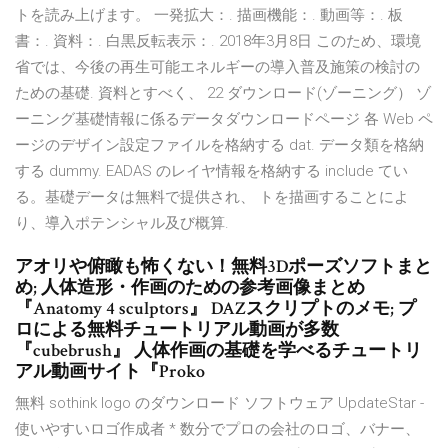
トを読み上げます。 一発拡大：. 描画機能：. 動画等：. 板
書：. 資料：. 白黒反転表示：. 2018年3月8日 このため、環境
省では、今後の再生可能エネルギーの導入普及施策の検討の
ための基礎. 資料とすべく、 22 ダウンロード(ゾーニング） ゾ
ーニング基礎情報に係るデータダウンロードページ 各 Web ペ
ージのデザイン設定ファイルを格納する dat. データ類を格納
する dummy. EADAS のレイヤ情報を格納する include てい
る。基礎データは無料で提供され、 トを描画することによ
り、導入ポテンシャル及び概算.
アオリや俯瞰も怖くない！無料3Dポーズソフトまと
め; 人体造形・作画のための参考画像まとめ
『Anatomy 4 sculptors』 DAZスクリプトのメモ; プ
ロによる無料チュートリアル動画が多数
『cubebrush』 人体作画の基礎を学べるチュートリ
アル動画サイト『Proko
無料 sothink logo のダウンロード ソフトウェア UpdateStar -
使いやすいロゴ作成者 * 数分でプロの会社のロゴ、バナー、