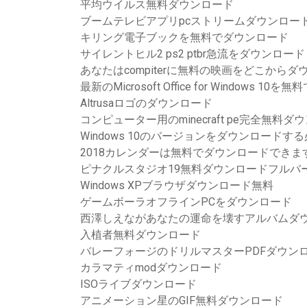
平均ウイルス無料ダウンロード
ブームテレビアプリpcストリームダウンロー
キリング電子ブックを無料でダウンロード
サイレントヒル2 ps2 ptbr急流をダウンロード
あなたはcompiterに無料の映画をどこから
最新のMicrosoft Office for Windows 1
Altrusaロゴのダウンロード
コンピューター用のminecraft pe完全無料ダ
Windows 10のバージョンをダウンロードす
2018カレンダーは無料でダウンロードできま
ピナクルスタジオ19無料ダウンロードフルバ
Windows XPブラウザダウンロード無料
ゲームボーラオフラインPCをダウンロード
西澤しえながあなたの運命を壊すアルバムダ
入植者無料ダウンロード
バレーフォージのドリルマスターPDFダウン
カラマティmodダウンロード
ISOライブダウンロード
アニメーション星のGIF無料ダウンロード