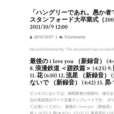
「ハングリーであれ。愚か者で
スタンフォード大卒業式（2005
2011/10/9 12:00
2019/10/07
9 Comments
Moved Permanently. The document has moved h
最後の i love you （新録音） (4
8. 浪漫鉄道 ＜蹉跌篇＞ (4:25) 9. 
11. 花 (6:10) 12. 流星 （新録音） 
ないで （新録音） (4:42) 15. 昴
ビジネスにおいては、納期変更の依頼や、値引き
合の承諾状のワード文書テンプレートです。 ダ
てお使いください。 最後の i love you （新録音） (
篇＞ (4:25) 9. 階-きざはし-(5:15) 10. 風姿花伝 (5:4