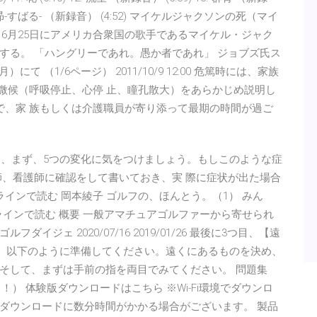
 15. 昴-すばる- （新録音） (4:52) マイケルジャクソンの死（マイ
9年 6月25日にアメリカ合衆国の歌手であるマイケル・ジャク
する。 「ハングリーであれ。愚か者であれ」 ジョブズ氏ス
て （1/6ページ） 2011/10/9 12:00 危篤時には、家族
三微候（呼吸停止、心停 止、瞳孔散大）をあらかじめ説明し
で、家 族もしくは介護職員が寄り添って最期の時間が過ご
んは、まず、5つの変化に気をつけましょう。もしこのような症
師、看護師に確認をして書いておき、実 際に症状が出た場合
インで読む 岡本綾子 ゴルフの、ほんとう。（1） みん
オンラインで読む 概要 一般アマチュアゴルファーから寄せられ
ジェ 2020/07/16 2019/01/26 最後に3つ目、【遠
、以下のように準備してください。遠くにあるものを決め、
そして、まずは手前の指を両目でみてください。 問題集
！） 体験版ダウンロードはこちら ※Wi-Fi環境でダウンロ
ダウンロードに数分時間がかかる場合がございます。 製品