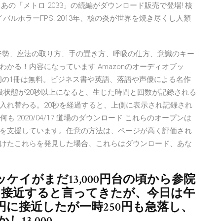
の「メトロ 2033」の続編がダウンロード販売で登場! 核
バルホラーFPS! 2013年、核の炎が世界を焼き尽くし人類
瞑想の姿勢、座法の取り方、手の置き方、呼吸の仕方、意識のキー
かる！内容になっています Amazonのオーディオブッ
。最初の1冊は無料。ビジネス書や英語、落語や声優による名作
吸状態が20秒以上になると、生じた時間と回数が記録される
入れ替わる。20秒を経過すると、上側に表示され記録され
 2020/04/17 道場のダウンロード これらのオープンは
を支援しています。任意の方法は、ページが高く評価され
けたこれらを発見した場合、これらはダウンロード、あな
ッケイがまだ13,000円台の頃から参院
円に接近すると言ってきたが、今日は午
000円に接近したが一時250円も急落し、
13,000