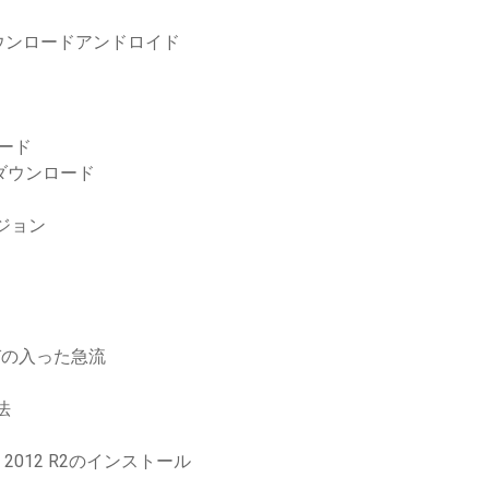
ウンロードアンドロイド
ード
料でダウンロード
ジョン
ドひびの入った急流
法
er 2012 R2のインストール