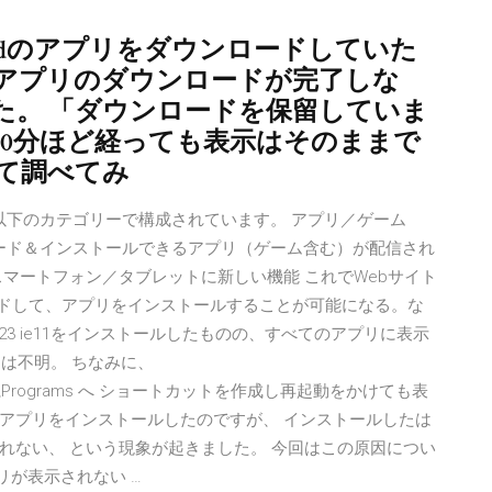
oidのアプリをダウンロードしていた
アプリのダウンロードが完了しな
た。 「ダウンロードを保留していま
30分ほど経っても表示はそのままで
て調べてみ
ay ストアは以下のカテゴリーで構成されています。 アプリ／ゲーム
ンロード＆インストールできるアプリ（ゲーム含む）が配信され
マートフォン／タブレットに新しい機能 これでWebサイト
ードして、アプリをインストールすることが可能になる。な
014/07/23 ie11をインストールしたものの、すべてのアプリに表示
因は不明。 ちなみに、
tart Menu\Programs へ ショートカットを作成し再起動をかけても表
マホのアプリをインストールしたのですが、 インストールしたは
れない、 という現象が起きました。 今回はこの原因につい
プリが表示されない …