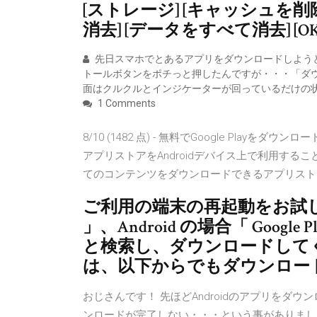
[ストレージ] [キャッシュを削
消去] [データをすべて消去] [O
先日スマホでとあるアプリをダウンロードしようとGo
トールボタンをポチっと押したんですが・・・「ダ
面はクルクルとインジケーターが回っているだけの
1 Comments
8/10 (1482 点) - 無料でGoogle Playを
アプリストアをAndroidデバイス上で利用することが出
てのコンテンツをダウンロードできるアプリスト
ご利用の端末の再起動をお試しください
」、Android の場合「 Goog
と検索し、ダウンロードしてく
は、以下からでもダウンロードで
おじさんです！ 先ほどAndroidのアプリをダ
ンロードが完了しない・・・という事がありまし