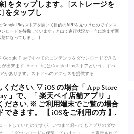
除] をタップします。 [ストレージを
K] をタップし
ogle Playストアを開いて目的のAPPを見つけたのでインス
ウンロードを待機しています」と出て進行状況が一向に進まず画
状態になってしまし
ダウンロード Google Playですべてのコンテンツをダウンロードできる
来ます. AndroidにはGoogle Playストアという、すべ
アがあります。ストアへのアクセスを提供する
. ▽ iOS の場合「 App Store
le Play 」で、「 楽天ペイ店舗アプリ 」
ださい. ※ ご利用端末でご覧の場合
きます。 【 iOSをご利用の方 】.
ウンロードしていたのですが、いつまで経ってもアプリのダウ
た。 「ダウンロードを保留しています・・」と表示されて