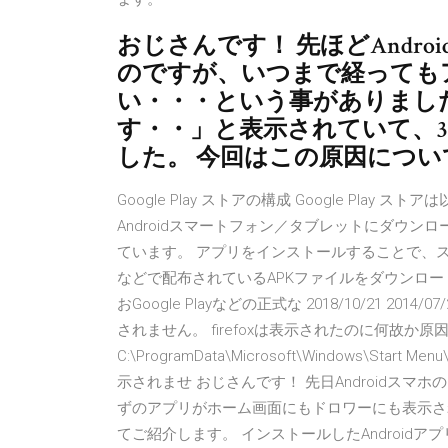
おじさんです！ 先ほどAndr
のですが、いつまで経っても
い・・・という事がありまし
す・・」と表示されていて、
した。 今回はこの原因につい
Google Play ストアの構成 Google Pl
Androidスマートフォン／タブレットにダウ
ています。 アプリをインストールすることで、ス
などで配布されているAPKファイルをダウンロ
おGoogle Playなどの正式な 2018/10/21 2
されません。 firefoxは表示されたのに何故か原
C:\ProgramData\Microsoft\Windows\S
示されませ おじさんです！ 先日Androidス
ずのアプリがホーム画面にもドロワーにも表示さ
てご紹介します。 インストールしたAndroidア