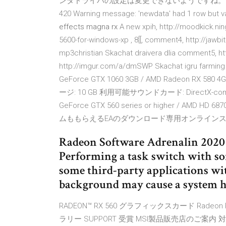
ンタドライバの設定は変更できないようですね。 1 2 3 4 5 6 7
420 Warning message: 'newdata' had 1 row but va
effects magna rx
A new xpih, http://moodkick.ni
5600-for-windows-xp , 8[[, comment4, http://jawbi
mp3christian Skachat draivera dlia comment5, ht
http://imgur.com/a/dmSWP Skachat igru farm
GeForce GTX 1060 3GB / AMD Radeo
ージ: 10 GB 利用可能サウンドカード: DirectX-compatib
GeForce GTX 560 series or higher / AMD HD 6
ムももらえるEAのダウンロード専用オンラインス
Radeon Software Adrenalin 2020 E
Performing a task switch with s
some third-party applications wi
background may cause a system ha
RADEON™ RX 560 グラフィックスカード Radeon R
ラリー SUPPORT 受賞 MSI製品販売店のご案内 対応項目 Rad