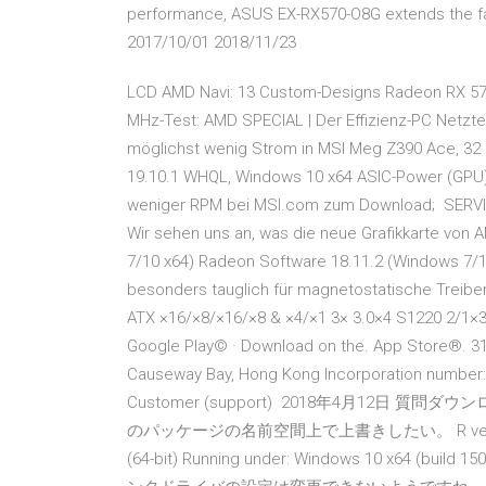
performance, ASUS EX-RX570-O8G extends the fan
2017/10/01 2018/11/23
LCD AMD Navi: 13 Custom-Designs Radeon RX 5700
MHz-Test: AMD SPECIAL | Der Effizienz-PC Netztei
möglichst wenig Strom in MSI Meg Z390 Ace, 32 
19.10.1 WHQL, Windows 10 x64 ASIC-Power (GPU): 
weniger RPM bei MSI.com zum Download; SERVIC
Wir sehen uns an, was die neue Grafikkarte von
7/10 x64) Radeon Software 18.11.2 (Windows 7/1
besonders tauglich für magnetostatische Treiber (P
ATX ×16/×8/×16/×8 & ×4/×1 3× 3.0×4 S1220 2/1×3.
Google Play© · Download on the. App Store®. 31
Causeway Bay, Hong Kong Incorporation number: 
Customer (support) 2018年4月12日
のパッケージの名前空間上で上書きしたい。 R version 3.4.1 
(64-bit) Running under: Windows 10 x64