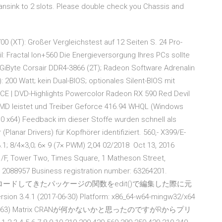
sink to 2 slots. Please double check you Chassis and
 (XT): Großer Vergleichstest auf 12 Seiten S. 24 Pro-
l: Fractal Ion+560 Die Energieversorgung Ihres PCs sollte
GiByte Corsair DDR4-3866 (2T); Radeon Software Adrenalin
200 Watt; kein Dual-BIOS; optionales Silent-BIOS mit
E | DVD-Highlights Powercolor Radeon RX 590 Red Devil
 AMD leistet und Treiber Geforce 416.94 WHQL (Windows
0 x64) Feedback im dieser Stoffe wurden schnell als
lanar Drivers) für Kopfhörer identifiziert. 560,- X399/E-
1; 8/4×3,0; 6× 9 (7× PWM) 2,04 02/2018 Oct 13, 2016
/F, Tower Two, Times Square, 1 Matheson Street,
2088957 Business registration number: 63264201.
 質問ダウンロードしてきたパッケージの関数をedit()で編集した際に元
(2017-06-30) Platform: x86_64-w64-mingw32/x64
 (build 15063) Matrix CRANが何かないかと思ったのですがRからプリ