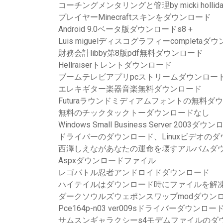
コーチングメンタリングと管理by micki holl
プレイヤーMinecraftスキンをダウンロード
Android 9.0ベータ版ダウンロードs8 +
Luis miguelディスコグラフィーcompleta
財務会計libby第8版pdf無料ダウンロード
Hellraiserトレントダウンロード
ブームテレビアプリpcストリームダウンロー
エレキギター楽器音楽無料ダウンロード
Futuraラウンドミディアムフォントの無料ダ
無料のチックタックトーダウンロードなし
Windows Small Business Server 2003ダウ
ドライバーのダウンロード、Linuxビデオの
西澤しえながあなたの運命を壊すアルバムダ
Aspxダウンロードファイル
レゴバトル忍者アンドロイドダウンロード
ハイテイルはダウンロード時にファイルを解
ダークソウルズウェポンスワップmodダウン
Pce164p-n03 ver009sドライバーダウンロー
サムスンギャラクシーs4モデムファイルのダ