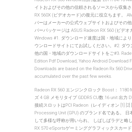
イトおよびその他の信頼されるソースから収集された
RX 560X (ビデオカード)の復元に役立ちます。 AMD Rad
バーはメーカーの公式ウェブサイトおよびその他
バーパッケージは ASUS Radeon RX 560 (ビデオ
Windows #1. ダウンロード速度は国・地域
ウンロードサイトにてお試しください。#2. ダ
他の国・地域のダウンロードサイトをご#3. Radeon Rx 560 D
Edition Pdf Download, Yahoo Android Download F
Downloads are based on the Radeon Rx 560 Dri
accumulated over the past few weeks.
Radeon RX 560 エンジンクロック Boost： 118
ズ 4 GB メモリタイプ GDDR5 CU数 16 unit 出力 DVI-D x
接続スロットはPCI Radeon（レイディオン [1] [2] [3] 
Processing Unit (GPU) のブランド名で
して多様な呼称が用いられ、 しばしばラデと略して呼称される 
RX 570 eSportsゲーミンググラフィックスカードOCエディ