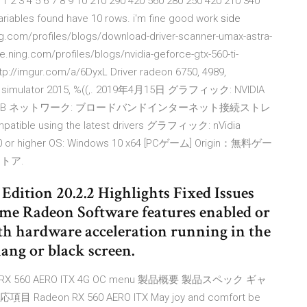
 8 9 10 210 290 420 560 280 250 420 210 340
riables found have 10 rows. i'm fine good work
side
ng.com/profiles/blogs/download-driver-scanner-umax-astra-
te.ning.com/profiles/blogs/nvidia-geforce-gtx-560-ti-
tp://imgur.com/a/6DyxL Driver radeon 6750, 4989,
ing simulator 2015, %((,. 2019年4月15日 グラフィック: NVIDIA
n RX 580 4GB ネットワーク: ブロードバンドインターネット接続ストレ
le using the latest drivers グラフィック: nVidia
870 or higher OS: Windows 10 x64 [PCゲーム] Origin：無料ゲー
トア.
dition 20.2.2 Highlights Fixed Issues
ome Radeon Software features enabled or
th hardware acceleration running in the
ng or black screen.
X 560 AERO ITX 4G OC menu 製品概要 製品スペック ギャ
eon RX 560 AERO ITX May joy and comfort be