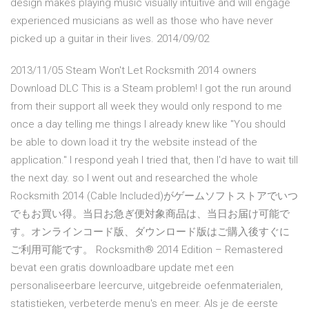
design makes playing music visually intuitive and will engage
experienced musicians as well as those who have never
picked up a guitar in their lives. 2014/09/02
2013/11/05 Steam Won't Let Rocksmith 2014 owners
Download DLC This is a Steam problem! I got the run around
from their support all week they would only respond to me
once a day telling me things I already knew like "You should
be able to down load it try the website instead of the
application." I respond yeah I tried that, then I'd have to wait till
the next day. so I went out and researched the whole
Rocksmith 2014 (Cable Included)がゲームソフトストアでいつ
でもお買い得。当日お急ぎ便対象商品は、当日お届け可能で
す。オンラインコード版、ダウンロード版はご購入後すぐに
ご利用可能です。 Rocksmith® 2014 Edition – Remastered
bevat een gratis downloadbare update met een
personaliseerbare leercurve, uitgebreide oefenmaterialen,
statistieken, verbeterde menu's en meer. Als je de eerste