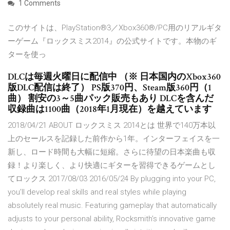
1 Comments
このサイトは、PlayStation®3／Xbox360®/PC用のリアルギタ
ーゲーム『ロックスミス2014』の公式サイトです。本物のギ
ターを使っ
DLCは毎週火曜日に配信中 （※ 日本国内のXbox360
版DLC配信は終了） PS版370円、Steam版360円（1
曲） 割安の3～5曲パック販売もあり DLCを含んだ
収録曲は1100曲（2018年1月現在）を越えています
2018/04/21 ABOUT ロックスミス 2014とは 世界で140万本以
上のセールスを記録した前作から1年。インターフェイスを一
新し、ロード時間も大幅に短縮。さらに待望の日本楽曲も収
録！より楽しく、より快適にギターを習得できるゲームとし
てロックス 2017/08/03 2016/05/24 By plugging into your PC,
you’ll develop real skills and real styles while playing
absolutely real music. Featuring gameplay that automatically
adjusts to your personal ability, Rocksmith’s innovative game