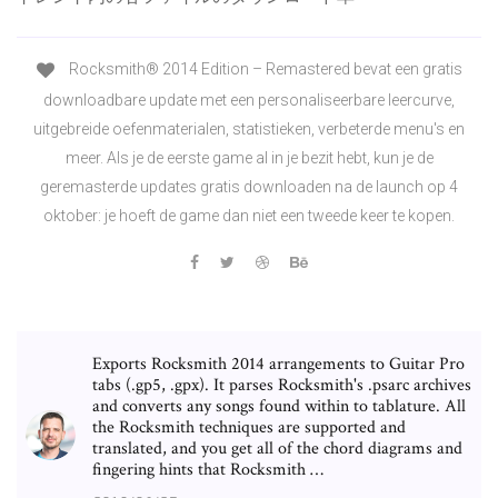
Rocksmith® 2014 Edition – Remastered bevat een gratis
downloadbare update met een personaliseerbare leercurve,
uitgebreide oefenmaterialen, statistieken, verbeterde menu's en
meer. Als je de eerste game al in je bezit hebt, kun je de
geremasterde updates gratis downloaden na de launch op 4
oktober: je hoeft de game dan niet een tweede keer te kopen.
Exports Rocksmith 2014 arrangements to Guitar Pro
tabs (.gp5, .gpx). It parses Rocksmith's .psarc archives
and converts any songs found within to tablature. All
the Rocksmith techniques are supported and
translated, and you get all of the chord diagrams and
fingering hints that Rocksmith …