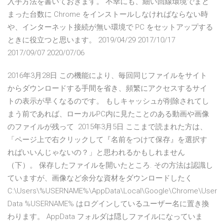
入手方法を書いておきます。 不幸にも、細い回線環境でまと
まった台数に Chrome をインストールしなければならない時
や、インターネット接続が無い環境で PC をセットアップする
ときに役立つと思います。 2019/04/29 2017/10/17
2017/09/07 2020/07/06
2016年3月28日 この機能により、毎回同じファイルをサイト
からダウンロードする手間を省き、頻繁にアクセスするサイ
トの表示が早くなるのです。 もしキャッシュが削除されてし
まう前であれば、ローカルPC内に見たことのある動画や画像
のファイルが残って 2015年3月5日 ここまで読まれた方は、
「ページ上で右クリックして『名前をつけて保存』を選択す
ればいいんじゃないの？」と思われるかもしれません
（下）。 保存したファイルを開いたところ. その方法は認識し
ていますが、画像など余分な資材をダウンロードしたく
C:\Users\%USERNAME%\AppData\Local\Google\Chrome\User
Data %USERNAME% はログインしているユーザー名に置き換
わります。 AppData フォルダは隠しファイルになっていま