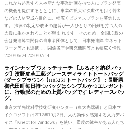
これから起業する人や新たな事業計画を持つ人にプラン発表
の機会を提供するとともに、事業の拡大や次世代を担う若者
などの人材育成を目的に、幅広くビジネスプランを募集しま
す。 法律の制定や改正の趣旨が一人ひとりの困難を持つ人の
支援に生かされることが望ま れます。そのため、全国LD親の
会は発達障害関係の当事者団体として、日本発達障 害ネット
ワーク等とも連携し、関係省庁や研究機関等とも幅広く情報
2020/06/24 2020/07/14
ラインナップ ウオッチサーチ 【ふるさと納税 バッ
グ】濱野皮革工藝グレースディライトトートバッグ
(ダークブラウン)【1103251 トートバッグ】：長野県
御代田町毎日持つバッグはシンプルかつエレガント
に、行動派のための上質バッグです レディースバッ
グ。
東京大学先端科学技術研究センター（東大先端研）と日本マ
イクロソフトは2012年10月3日、人の動作を感知する入力デバ
イス「Kinect for Windows」を使い、重度の障害がある人たち