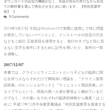
ダウンロードや設定の機能がなく、生徒が自分の本だなから目当
ての教科書を選んで再生させるために使います。 【特別支援学
校】
9 Comments
2019年9月27日 今回はWindows10で実際に使用して特に問題
が発生していないバージョンと、インストールや設定の方法
などをご紹介 正規表現を使用すると、改行やタブなど目に見
えない文字を条件にするために記号を用いたり、条件の一部
を省略し、
2017/12/07
本書では，クラインとウィニコットという子どもの臨床に関
心を持つ人ならそれだけで興味深い理論を，『クライン派用
語辞典』のヒンシェルウッドと『ウィニコット用語辞典』の
エイブラムという，両派の第一人者が要領よく纏めているだ
けでなく，その違いをそれぞれの臨床的体験から徹底 1 は じ
め に 平成17年12月中央教育審議会「特別支援教育を推進する