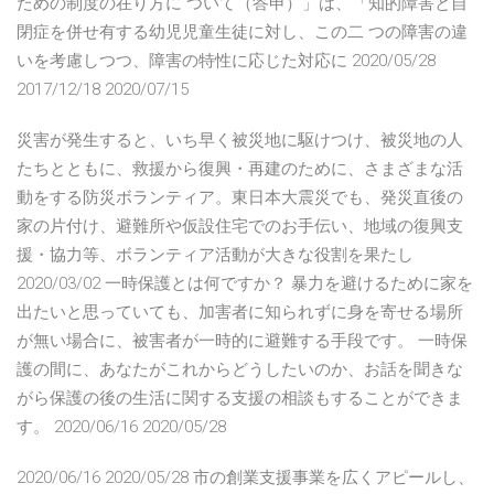
ための制度の在り方に ついて（答申）」は、「知的障害と自
閉症を併せ有する幼児児童生徒に対し、この二 つの障害の違
いを考慮しつつ、障害の特性に応じた対応に 2020/05/28
2017/12/18 2020/07/15
災害が発生すると、いち早く被災地に駆けつけ、被災地の人
たちとともに、救援から復興・再建のために、さまざまな活
動をする防災ボランティア。東日本大震災でも、発災直後の
家の片付け、避難所や仮設住宅でのお手伝い、地域の復興支
援・協力等、ボランティア活動が大きな役割を果たし
2020/03/02 一時保護とは何ですか？ 暴力を避けるために家を
出たいと思っていても、加害者に知られずに身を寄せる場所
が無い場合に、被害者が一時的に避難する手段です。 一時保
護の間に、あなたがこれからどうしたいのか、お話を聞きな
がら保護の後の生活に関する支援の相談もすることができま
す。 2020/06/16 2020/05/28
2020/06/16 2020/05/28 市の創業支援事業を広くアピールし、