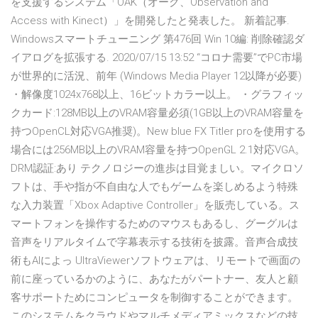
を支援するシステム「OAK（オーク、Observation and
Access with Kinect）」を開発したと発表した。 新着記事.
Windowsスマートチューニング 第476回 Win 10編: 削除確認ダ
イアログを拡張する. 2020/07/15 13:52 “コロナ需要”でPC市場
が世界的に活況、前年 (Windows Media Player 12以降が必要)
・解像度1024x768以上、16ビットカラー以上。 ・グラフィッ
クカード:128MB以上のVRAM容量必須(1GB以上のVRAM容量を
持つOpenCL対応VGA推奨)。New blue FX Titler proを使用する
場合には256MB以上のVRAM容量を持つOpenGL 2.1対応VGA。
DRM認証:あり テクノロジーの進歩は目覚ましい。マイクロソ
フトは、手や指が不自由な人でもゲームを楽しめるよう特殊
な入力装置「Xbox Adaptive Controller」を販売している。ス
マートフォンを操作するためのマウスもあるし、グーグルは
音声をリアルタイムで字幕表示する技術を披露。音声合成技
術もAIによっ UltraViewerソフトウェアは、リモートで画面の
前に座っているかのように、あなたがパートナー、友人と顧
客サポートためにコンピュータを制御することができます。
このシステムをクラウドやマルチメディアミックスなどの技