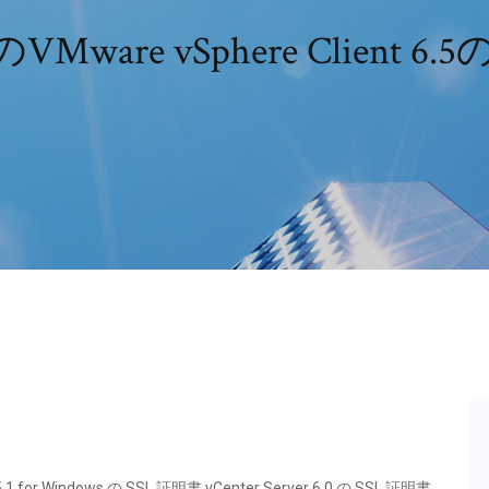
のVMware vSphere Clien
 5.1 for Windows の SSL 証明書 vCenter Server 6.0 の SSL 証明書