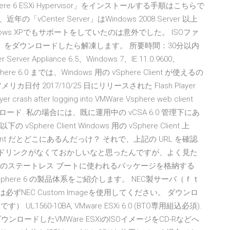
re 6 ESXi Hypervisor」をインストールする手順はこちらで
Center Server」はWindows 2008 Server 以上
ows XPでもサポートをしていたのは意外でした。 ISOファ
44578.iso）をダウンロードしたら解凍します。 所要時間：30分以内
 Server Appliance 6.5、Windows 7、IE 11.0.9600、
Sphere 6.0 までは、Windows 用の vSphere Client が使えるの
 2017/10/25 日にリリースされた Flash Player
sh after logging into VMWare Vsphere web client
r ダウンロード. 私の場合には、既に運用中の vCSA 6.0 管理下にあ
Sphere Client Windows 用の vSphere Client 上
Client だとどこにあるんだっけ？ それで、上記の URL を確認
のダウンロードリンクがなくておかしいなと思ったんですが、よく見た
y, ESXi ホストのステートレス ブートに使われるパッケージを格納する
are vSphere 6 の製品体系をご紹介します。 NEC製サーバ（ｆｔ
ずNEC Custom Imageを使用してください。 ダウンロ
） UL1560-10BA, VMware ESXi 6.0 (BTO専用組込必須).
 ダウンロードしたVMWare ESXiのISOイメージをCD-Rなどへ