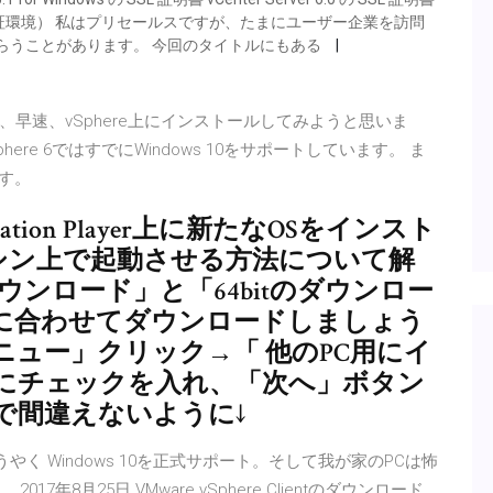
L 証明書（検証環境） 私はプリセールスですが、たまにユーザー企業を訪問
見せてもらうことがあります。 今回のタイトルにもある
ので、早速、vSphere上にインストールしてみようと思いま
here 6ではすでにWindows 10をサポートしています。 ま
ます。
kstation Player上に新たなOSをインスト
想マシン上で起動させる方法について解
ダウンロード」と「64bitのダウンロー
に合わせてダウンロードしましょう
ニュー」クリック→「 他のPC用にイ
にチェックを入れ、「次へ」ボタン
で間違えないように↓
公開し、ようやく Windows 10を正式サポート。そして我が家のPCは怖
8月25日 VMware vSphere Clientのダウンロード