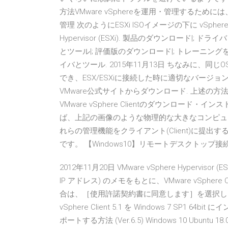
方法VMware vSphereを運用・管理するためには、Wi
管理 次のようにESXi ISOイメージの下に vSphere C
Hypervisor (ESXi). 製品のダウンロード|; ドラ
とツール|; 評価版のダウンロード|; トレーニングを受ける.
イバとツール. 2015年11月13日 ちなみに、同じO
でき、ESX/ESXiに接続した時に適切なバージョンの
VMware公式サイトからダウンロード. 上述の方法
VMware vSphere Clientのダウンロー
ば、上記の画像のような物理的な大きなコンピュ
れらの管理機能をクライアント(Client)に提出するWin
です。 【Windows10】リモートデスクトップ
2012年11月20日 VMware vSphere Hyperv
IP アドレス) のメモをもとに、VMware vSpher
合は、［使用許諾契約書に同意します］を選択し、
vSphere Client 5.1 を Windows 7 SP1 
ポートする方法 (Ver.6.5) Windows 10 Ubu