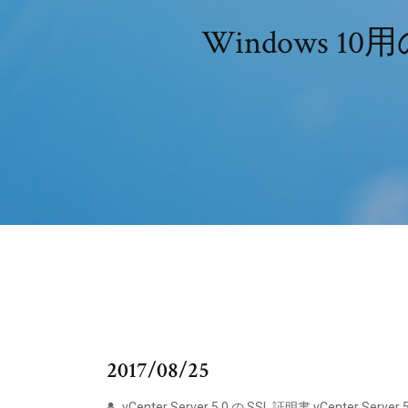
Windows 10用
2017/08/25
vCenter Server 5.0 の SSL 証明書 vCenter Server