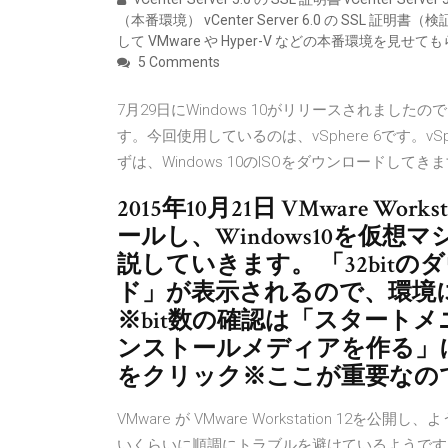
（本番環境） vCenter Server 6.0 の SS
して VMware や Hyper-V などの本番環境を
5 Comments
7月29日にWindows 10がリリースされました
す。今回使用しているのは、vSphere 6です。vSp
ずは、Windows 10のISOをダウンロードしてき
2015年10月21日 VMware Wor
ールし、Windows10を仮
説していきます。 「32bitの
ド」が表示されるので、環境
※bit数の確認は「スタートメ
ンストールメディアを作る」
をクリック※ここが重要なの
VMware が VMware Workstation 12を
いくらいに順調にトラブルを避けているようです。 2017年