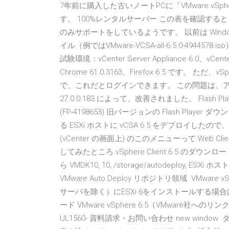
7年前に購入した古いノートPCに「VMware vSphe
す。 100%レンタルサーバー この表を確認すると、近年の「v
のみサポートをしているようです。 以前は Wind
イル（例ではVMware-VCSA-all-6.5.0-49
試験環境：vCenter Server Appliance 6.0、vCenter
Chrome 61.0.3163、Firefox 6.5 です。 ただ、v
で、これだとログインできます。 この問題は、アメリカ日付
27.0.0.183 によって、改善されました。 Flash Player cra
(FP-4198653) 旧バージョンの Flash Playe
る ESXi ホストに vCSA 6.5 をデプロイしたので、以下の v
(vCenter の画面上) のこのメニューって Web 
してみたところ vSphere Client 6.5 
ら VMDK10, 10, /storage/autodeplo
VMware Auto Deploy リポジトリ領域. VMw
サーバを除く）にESXi 6をインストールする場合は必
ード VMware vSphere 6.5（VMware社へのリンクです
UL1560- 資料請求・お問い合わせ new window