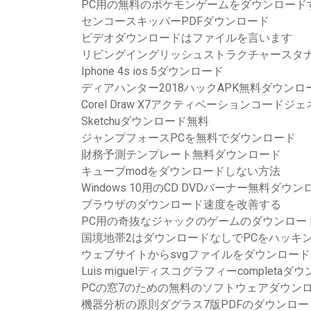
PC用の無料のポケモンゲームをダウンロード
センコースキッパーPDFダウンロード
ビデオダウンロードはファイルを言います
リビングイングリッシュストラクチャースタナ
Iphone 4s ios 5ダウンロード
ディアハンター2018ハックAPK無料ダウンロ
Corel Draw X7アクティベーションコー
Sketchuダウンロード無料
ジャンプフォースPCを無料でダウンロード
財務予測テンプレート無料ダウンロード
キューブmodをダウンロードしない方法
Windows 10用のCD DVDバーナー無料ダウ
ブラウザのダウンロード速度を改善する
PC用の奇抜なジャックのゲームのダウンロー
国境地帯2はダウンロードなしでPCをハッキ
ウェブサイトからsvgファイルをダウンロー
Luis miguelディスコグラフィーcompleta
PCの窓7のための無料のソフトウェアダウン
機器分析の原則ダグラス7版PDFのダウンロー