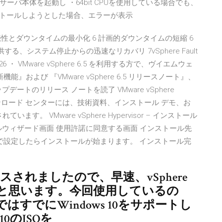
バ本体を起動し ・64bit CPUを使用している場合でも、
 OSをインストールしようとした場合、エラーが表示
ス継続性とダウンタイムの最小化 6 計画的ダウンタイムの短縮 6
供する、システム停止からの迅速なリカバリ 7vSphere Fault
/26 ・ VMware vSphere 6.5 を利用する方で、ヴイエムウェ
新機能』および 『VMware vSphere 6.5 リリースノート』、
r の各アップデートのリリース ノートを読了 VMware vSphere
このダウンロード センターには、技術資料、インストール デモ、お
れています。 VMware vSphere Hypervisor – インストール
のインストールウィザード画面 使用許諾に同意する画面 インストール先
で設定したらインストールが始まります。 インストール完
リースされましたので、早速、vSphere
と思います。今回使用しているの
e 6ではすでにWindows 10をサポートし
10のISOを