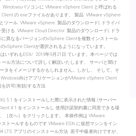
ndowsパソコンに VMware vSphere Client と呼ばれる
lient の exeファイルがあります。 製品. VMware vSphere
イバとツール. VMware vSphere. 製品のダウンロード|; ドライバ
 VMware Cloud Director. 製品のダウンロード|; ドラ
Sに異なるバージョンのvSphere Clientを複数インストール
vSphere Clientが選択されるようになっています。
はいずれもESX/ 2019年9月21日 ています。本ページでは
ド・インストール方法について詳しく解説いたします。 サーバと聞け
ータをイメージするかもしれません。しかし、 そして、そ
dows向けアプリケーションがVMware vSphere Client
接続を許可(有効)する方法
isor (ESXi) 5.1 をインストールした際に表示された情報 (サーバー
e Client 4.1 をインストールし 使用許諾契約書に同意できる場
［次へ］をクリックします。 本操作例は VMware
64bit にインストールするものです VMware ESXi に仮想マシンをイン
ntu 18.04 LTS アプリのインストール方法. 若干中級者向けですが、