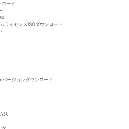
ダウンロード
ー
oad
リュームライセンスISOダウンロード
ド
indowsバージョンダウンロード
る方法
すか