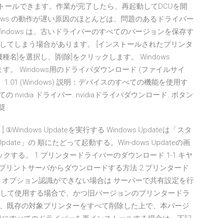
トールできます。作業が完了したら、再起動してDCUを開
ows の動作が遅い原因のほとんどは、問題のあるドライバー
ndows は、古いドライバーのすべてのバージョンを保存す
してしまう場合があります。 [インストールされたプリンタ
名]を選択し、[削除]をクリックします。 Windows
9に進みます。 Windows用のドライバダウンロード (ファイルサイ
r。1.01 (Windows) 説明：デバイスのすべての機能を使用す
ての nvidia ドライバー. nvidiaドライバダウンロード. ボタン
奨
 ①Windows Updateを実行する Windows Updateは「スタ
date」の 順にたどって起動する。Win-dows Updateの画
する。 1.プリンタードライバーのダウンロード 1-1.キヤ
.プリントサーバからダウンロードする方法 2.プリンタード
？ オプション認識ができない場合は サーバーで共有設定を行
プリンターとして使用する場合で、かつ旧バージョンのプリンタードラ
、既存の対象プリンターをすべて削除した上で、本バージ