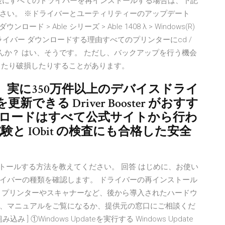
ール後にすべてのドライバーを再インストールする場合は、下記
さい。 ※ドライバーとユーティリティーのアップデート
> Able シリーズ > Able 1408 λ > Windows(R)
タードライバー ダウンロードする理由すべてのプリンターにcd /
んか？ はい、そうです。 ただし、バックアップを行う機会
失したり破損したりすることがあります。
実に350万件以上のデバイスドライ
きる Driver Booster がおすす
ンロードはすべて公式サイトから行わ
L 試験と IObit の検査にも合格した安全
ンストールする方法を教えてください。 回答 はじめに、お使い
イバーの種類を確認します。 ドライバーの再インストール
 プリンターやスキャナーなど、後から導入されたハードウ
、マニュアルをご覧になるか、提供元の窓口にご相談くだ
み ] ①Windows Updateを実行する Windows Update