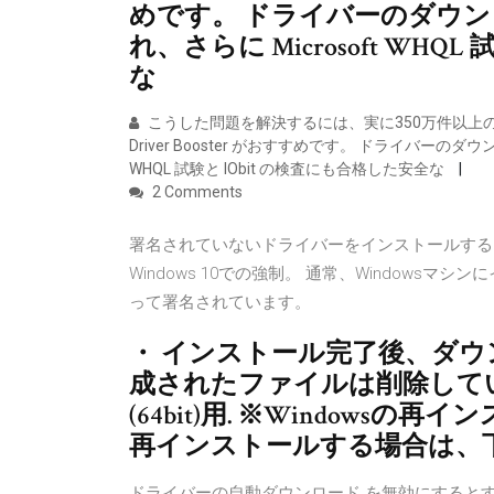
めです。 ドライバーのダウ
れ、さらに Microsoft WHQ
な
こうした問題を解決するには、実に350万件以上
Driver Booster がおすすめです。 ドライバーの
WHQL 試験と IObit の検査にも合格した安全な
2 Comments
署名されていないドライバーをインストールする
Windows 10での強制。 通常、Window
って署名されています。
・ インストール完了後、ダ
成されたファイルは削除していただ
(64bit)用. ※Window
再インストールする場合は、
ドライバーの自動ダウンロード を無効にするとすぐに、