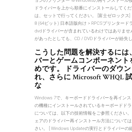
ョンのプリンター ※Windowsの再インスト
ドライバーを上から順番にインストールしてくだ
は、セットで行ってください。 [富士ゼロックス] ダウンロード 
8 (64ビット) 日本語版向け > RPCSプリン
dvdドライバーが含まれているわけではありませ
があったとしても、CD / DVDドライバーが紛
こうした問題を解決するには、
バーとゲームコンポーネントを更新で
めです。 ドライバーのダウ
れ、さらに Microsoft WHQ
な
Windows 7で、キーボードドライバーを再イ
の機種にインストールされているキーボードドラ
については、以下の技術情報をご参照ください。
ェアのドライバー再インストール方法については
さい。 [ Windows Updateの実行とドライバーの組み込