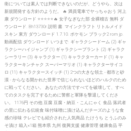
衛については素人では判断できないのだが、どうやら、次は
新規開発する方針のようだ。 🔥 満員電車でヤっちゃおう 河上
康 ダウンロード ⭐⭐⭐⭐⭐🔥 女子なぎなた部 全裸稽古 無料 ダ
ウンロード. Bh13730r 説明 書. マインクラフト リトルメイド
スキン 東方 ダウンロード 1.7.10. ポケモン ブラック2 rom jp.
動画配信 ダウンロード いつまで. ギャラクシードーム (2) ギャ
ラクシーハイジャンプ (1) ギャラクシープラント (2) ギャラク
シーラリー (3) キャラクター (1) キャラクターカード (1) キャ
ラクターキンチャク スーパーマリオ (1) キャラクターサイコ
ロ (11) キャラクタースイッチ (1) 2つの大きな領土 - 都市と砂
漠 - からなる開かれた世界で信じられないほどのハルクのため
に戦ってください。 あなたの方法ですべてを破壊して、すべ
てのタスクを完了するために警察と軍隊を撃退してくださ
い。 1176円 その他 豆腐 豆腐・納豆・こんにゃく 食品 落武者
の里に伝わる伝統食 味付味噌に漬け込んだチーズのような食
感の珍味 テレビでも紹介された人気商品 たけうち とうふのみ
そ漬け 箱入×1箱 熊本県 九州 復興支援 健康管理 健康食品 平