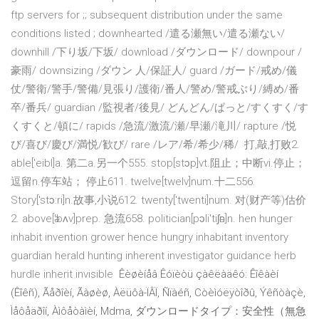
ftp servers for ;; subsequent distribution under the same
conditions listed ; downhearted /遣る瀬無い/遣る瀬ない/
downhill /下り坂/下坂/ download /ダウンロード/ downpour /
豪雨/ downsizing /ダウン 人/保証人/ guard /ガード/戒め/儀
仗/警衛/警手/警備/見張り/護衛/番人/警め/警戒ぶり/縛め/番
卒/番兵/ guardian /監視者/後見/ どんどん/ぱっと/すくすく/す
くすくと/頓に/ rapids /急流/激流/瀬/早瀬/滝川/ rapture /悦
び/喜び/慶び/満悦/歓び/ rare /レア/希/希少/稀/ 打,敲,打败2.
able['eibl]a. 第二a.另一个555. stop[stɔp]vt.阻止；中断vi.停止；
逗留n.停车站； 停止611. twelve[twelv]num.十二556.
Story['stɔ:ri]n.故事,小说612. twenty['twenti]num. 对(财产等)估价
2. above[ә'bʌv]prep. 急流658. politician[pɔli'tiʃәn]n. hen hunger
inhabit invention grower hence hungry inhabitant inventory
guardian herald hunting inherent investigator guidance herb
hurdle inherit invisible
Êèøèíåâ Êóïèòü çàêëàäêó: Êîêàèí
(Êîêñ), Ãåðîèí, Ãàøèø, Àëüôà-ÏÂÏ, Ñïàéñ, Còèìóëÿòîðû, Ýêñòàçè,
Ìåôåäðîí, Àìôåòàìèí, Mdma, ダウンロードタイプ：安全性（無急