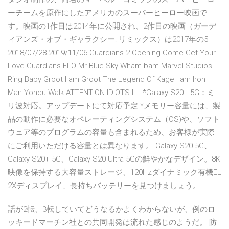
ーチームを原作にしたアメリカのスーパーヒーロー映画で
す。映画の1作目は2014年に公開され、2作目の映画（ガーデ
ィアンズ・オブ・ギャラクシー: リミックス）は2017年の5
2018/07/28 2019/11/06 Guardians 2 Opening Come Get Your
Love Guardians ELO Mr Blue Sky Wham bam Marvel Studios
Ring Baby Groot I am Groot The Legend Of Kage I am Iron
Man Yondu Walk ATTENTION IDIOTS I … *Galaxy S20+ 5G：ミ
リ波対応。アップデートにて対応予定 *メモリー容量には、製
品の動作に必要なオペレーティングシステム（OS)や、ソフト
ウェア等のプログラムの容量も含まれるため、お客様が実際
にご利用いただける容量とは異なります。 Galaxy S20 5G、
Galaxy S20+ 5G、Galaxy S20 Ultra 5Gの鮮やかなデザイン。8K
映像を保持する大容量ストレージ、120Hzダイナミック有機EL
2Xディスプレイ、長持ちバッテリーを見つけましょう。
話が2転、3転していてどうなるかよくわからないが、例のロ
ッキードマーチン社との共同開発は流れた感じのようだ。 防