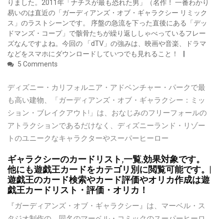
りました。2011年「ナチスが最も恐れた男」（名作！ 一番わかり
易いのは直近の「ガーディアンズ・オブ・ギャラクシー リミック
ス」のラストシーンです。 序盤の急流を下った直後にある「デッ
ドマンズ・コープ」で骸骨たちが繰り返ししゃべっているフレー
ズなんですよね。今回の 「dTV」の強みは、映画や音楽、ドラマ
などをスマホにダウンロードしていつでも見れること！
5 Comments
ディズニー・カリフォルニア・アドベンチャー・パークで最
も高い建物、「ガーディアンズ・オブ・ギャラクシー：ミッ
ション・ブレイクアウト!」は、おなじみのフリーフォールの
アトラクションであるだけなく、ディズニーランド・リゾー
トのユニークなキャラクターやスーパーヒーロー
ギャラクシーのカードリスト,一覧,効果対象です。
他にも遊戯王カードをカテゴリ別に閲覧可能です。|
遊戯王のカード検索やカード評価やオリカ作成は遊
戯王カードリスト・評価・オリカ！
『ガーディアンズ・オブ・ギャラクシー』は、マーベル・ス
タジオ制作の、同名のマーベル・コミックのスーパーヒーロ