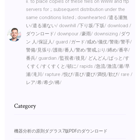
ii. to place copies of these files on WWW and ftp
servers for ;; subsequent distribution under the
same conditions listed ; downhearted /遣る瀬無
い/遣る瀬ない/ downhill /下り坂/下坂/ download /
ダウンロード/ downpour /豪雨/ downsizing /ダウ
ン 人/保証人/ guard /ガード/戒め/儀仗/警衛/警手/
警備/見張り/護衛/番人/警め/警戒ぶり/縛め/番卒/
番兵/ guardian /監視者/後見/ どんどん/ぱっと/す
くすく/すくすくと/頓に/ rapids /急流/激流/瀬/早
瀬/滝川/ rapture /悦び/喜び/慶び/満悦/歓び/ rare /
レア/希/希少/稀/
Category
機器分析の原則ダグラス7版PDFのダウンロード