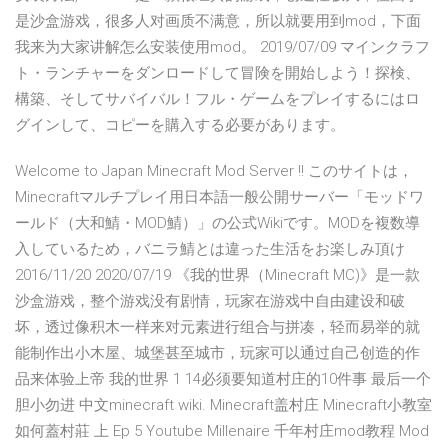
是沙盒游戏，很多人对画质不满意，所以就要用到mod，下面
我来为大家讲解怎么安装使用mod。 2019/07/09 マインクラフ
ト・ランチャーをダンロードして冒険を開始しよう！探検、
構築、そしてサバイバル！フル・ゲームをプレイするにはロ
グインして、コピーを購入する必要があります。
Welcome to Japan Minecraft Mod Server !! このサイトは，
Minecraftマルチプレイ用日本語一般公開サーバー「モッドワ
ールド（大和鯖・MOD鯖）」の公式Wikiです。MODを複数導
入しているため，バニラ鯖とは違った生活をお楽しみ頂け
2016/11/20 2020/07/19 《我的世界（Minecraft MC)》是一款
沙盒游戏，整个游戏没有剧情，玩家在游戏中自由建设和破
坏，透过像积木一样来对元素进行组合与拼凑，轻而易举的就
能制作出小木屋、城堡甚至城市，玩家可以通过自己创造的作
品来体验上帝 我的世界 1 14必须要知道村庄的10件事 最后一个
胆小勿进 中文minecraft wiki. Minecraft盖村庄 Minecraft小教室
如何蓋村莊 上 Ep 5 Youtube Millenaire 千年村庄mod教程 Mod