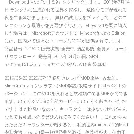
「Download Mod For 1.8.9」をクリックします。 2015年7月14
日 ランダムに生成される世界を探検し、危険なモブが現れる
夜を生き延びましょう。 無料の試用版をプレイして、どのコ
レクションが最適かをお選びください。Minecraftを既に購入
した場合は、Microsoftアカウントで Minecraft: Java Edition
には、国内外で様々なユニークなMODが提供されています。
商品番号: 151620; 販売状態: 発売中; 納品形態: 会員メニューよ
りダウンロード; 発売日: 2019年04月05日; ISBN:
9784798151625; データサイズ: 約90.5MB; 制限事項
2019/05/20 2020/07/17 逆引きレシピ MOD攻略 - みね缶。-
MineCraft(マインクラフト)MOD解説/攻略サイト MineCraftの
バージョン： このMODを入れると数種類のてきMOBがでてき
ます。出てくるMOBは全部カービーに出てくる敵キャラたち
です！ まだ開発中なので、キャラクターは少ないけれどみん
なとても可愛いのでぜひ入れてみてください！！ これからも
まだまだキャラクターが増えると … 我的世界minecraft的Mod
安装方法,miecraft是一款很经典的游戏，创造性极大，但由于