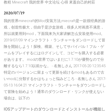
教程 Minecraft 我的世界 中文论坛 心得 來蓋自己的村莊
2020/07/19
我的世界minecraft的Mod安装方法,miecraft是一款很经典的游
戏，创造性极大，但由于是沙盒游戏，很多人对画质不满意，
所以就要用到mod，下面我来为大家讲解怎么安装使用mod。
2019/07/09 マインクラフト・ランチャーをダンロードして冒
険を開始しよう！探検、構築、そしてサバイバル！フル・ゲ
ームをプレイするにはログインして、コピーを購入する必要
があります。 modの世界ではいまだに1.7.10が優勢なので分
離するなら1.7.10以前かな。 - 名無しさん 2017-05-20 12:35:45
特定のバージョンに留まって更新を続けるmodもあるので古
いmodに分類するかはちょっと悩みどころ - 名無しさん 2017-
05-13 16:04:21 マインクラフト・ランチャーをダウンロードし
て冒険を始めよう！通常のダウンロード・リンクが使えない
場合は、以下の
IOSアップデートのダウンロードとインストールが機能し