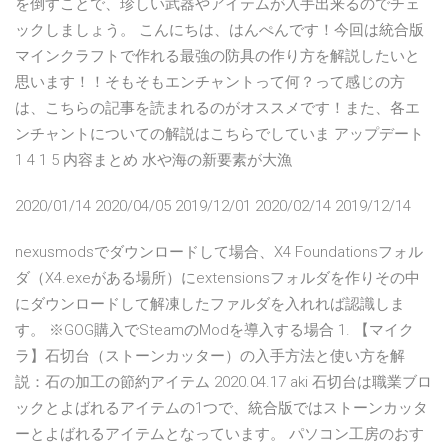
を倒すことで、珍しい武器やアイテムが入手出来るのでチェ
ックしましょう。 こんにちは、はんぺんです！今回は統合版
マインクラフトで作れる最強の防具の作り方を解説したいと
思います！！そもそもエンチャントって何？って感じの方
は、こちらの記事を読まれるのがオススメです！また、各エ
ンチャントについての解説はこちらでしていま アップデート
1 4 1 5 内容まとめ 水や海の新要素が大漁
2020/01/14 2020/04/05 2019/12/01 2020/02/14 2019/12/14
nexusmodsでダウンロードして場合、X4 Foundationsフォル
ダ（X4.exeがある場所）にextensionsフォルダを作りその中
にダウンロードして解凍したファルダを入れれば認識しま
す。 ※GOG購入でSteamのModを導入する場合 1. 【マイク
ラ】石切台（ストーンカッター）の入手方法と使い方を解
説：石の加工の節約アイテム 2020.04.17 aki 石切台は職業ブロ
ックとよばれるアイテムの1つで、統合版ではストーンカッタ
ーとよばれるアイテムとなっています。 パソコン工房のおす