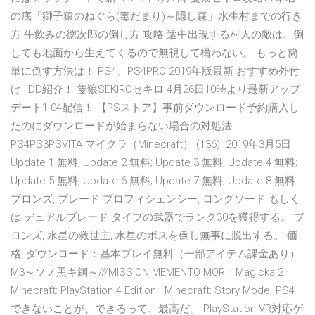
の底「獅子猿のねぐら(毒だまり)～隠し森」水生村までの行き
方 牛飲みの徳次郎の倒し方 攻略 途中出現する村人の敵は、倒
しても地面から生えてくるので無視して構わない。 もっと簡
単に倒す方法は！ PS4、PS4PRO 2019年版最新 おすすめ外付
けHDD紹介！ 隻狼SEKIROセキロ 4月26日10時より最新アップ
デート1.04配信！ 【PSストア】事前ダウンロード予約購入し
たのにダウンロードが始まらない場合の対処法
PS4PS3PSVITA マイクラ（Minecraft） (136). 2019年3月5日
Update 1 無料; Update 2 無料; Update 3 無料; Update 4 無料;
Update 5 無料; Update 6 無料; Update 7 無料; Update 8 無料
ブロンズ, ブレード プロフィシェンシー, ロングソード もしく
は デュアルブレード タイプの武器でランク30を獲得する。 ブ
ロンズ, 水星の救世主, 水星のボスを倒し無事に脱出する。 価
格, ダウンロード：基本プレイ無料（一部アイテム課金あり）
M3～ソノ黑キ鋼～///MISSION MEMENTO MORI · Magicka 2 ·
Minecraft: PlayStation 4 Edition · Minecraft: Story Mode PS4
できないことが、できるって、最高だ。 PlayStation VR対応ゲ