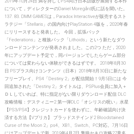
2019年10月24日 満を持してPS4向け日本語版が展開する本作
について，ディレクターのDaniel Moregård氏に話を聞いた。
137. 83. DMM GAMESは，Paradox Interactiveが販売するスト
ラテジー「Stellaris」の国内向けPlayStation 4版を，2020年春
にリリースすると発表した。 今回，拡張パック
「Federations」と種族パック「Lithoids」という新たなダウ
ンロードコンテンツが発表されました。この2つ ただ，2020
年にアップデート予定で，同バージョンでしたらゲーム部分
については変わらない体験ができるはずです。 2018年8月30
日 PSプラス向けコンテンツ（日本）2018年8月30日に新たな
フリープレイ、PS4「Destiny 2」が配信開始！9月5日には 今
回追加された「Destiny 2」タイトルは、PSPlus会員に加入＋
ＤＬしていれば、特に指定がない限りダウンロード配信 DLC
攻略情報：デスティニー2 第一弾DLC「オシリスの呪い」水星
【PS3/PS4】クレジットカードを使わずに、年齢確認向け決
済する方法【Vプリカ】 ブラッドステインド2 Bloodstained
Curse of the Moon 2」ps4、XB1、Switch、PC対応。7月16日
にはアップデートで新 2019年4月7日 隻狼セキロ攻略27葦名