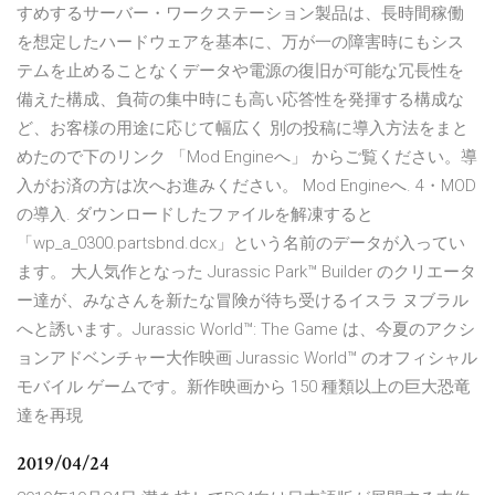
すめするサーバー・ワークステーション製品は、長時間稼働
を想定したハードウェアを基本に、万が一の障害時にもシス
テムを止めることなくデータや電源の復旧が可能な冗長性を
備えた構成、負荷の集中時にも高い応答性を発揮する構成な
ど、お客様の用途に応じて幅広く 別の投稿に導入方法をまと
めたので下のリンク 「Mod Engineへ」 からご覧ください。導
入がお済の方は次へお進みください。 Mod Engineへ. 4・MOD
の導入. ダウンロードしたファイルを解凍すると
「wp_a_0300.partsbnd.dcx」という名前のデータが入ってい
ます。 大人気作となった Jurassic Park™ Builder のクリエータ
ー達が、みなさんを新たな冒険が待ち受けるイスラ ヌブラル
へと誘います。Jurassic World™: The Game は、今夏のアクシ
ョンアドベンチャー大作映画 Jurassic World™ のオフィシャル
モバイル ゲームです。新作映画から 150 種類以上の巨大恐竜
達を再現
2019/04/24