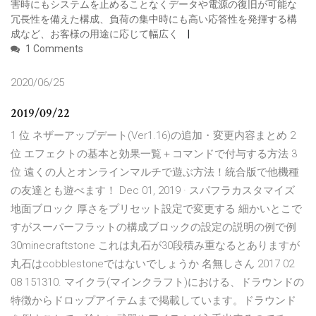
害時にもシステムを止めることなくデータや電源の復旧が可能な
冗長性を備えた構成、負荷の集中時にも高い応答性を発揮する構
成など、お客様の用途に応じて幅広く
1 Comments
2020/06/25
2019/09/22
1 位 ネザーアップデート(Ver1.16)の追加・変更内容まとめ 2
位 エフェクトの基本と効果一覧＋コマンドで付与する方法 3
位 遠くの人とオンラインマルチで遊ぶ方法！統合版で他機種
の友達とも遊べます！ Dec 01, 2019 · スパフラカスタマイズ
地面ブロック 厚さをプリセット設定で変更する 細かいとこで
すがスーパーフラットの構成ブロックの設定の説明の例で例
30minecraftstone これは丸石が30段積み重なるとありますが
丸石はcobblestoneではないでしょうか 名無しさん 2017 02
08 151310. マイクラ(マインクラフト)における、ドラウンドの
特徴からドロップアイテムまで掲載しています。ドラウンド