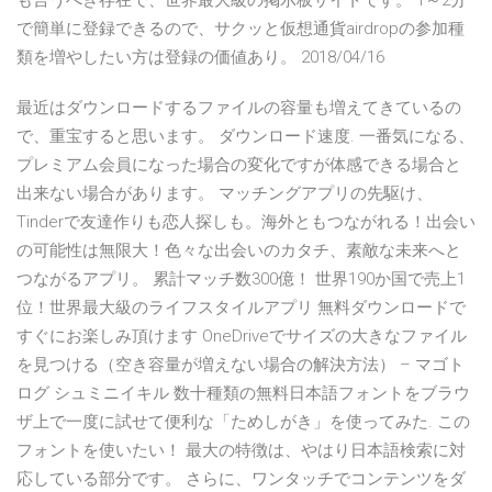
も言うべき存在で、世界最大級の掲示板サイトです。 1～2分
で簡単に登録できるので、サクッと仮想通貨airdropの参加種
類を増やしたい方は登録の価値あり。 2018/04/16
最近はダウンロードするファイルの容量も増えてきているの
で、重宝すると思います。 ダウンロード速度. 一番気になる、
プレミアム会員になった場合の変化ですが体感できる場合と
出来ない場合があります。 マッチングアプリの先駆け、
Tinderで友達作りも恋人探しも。海外ともつながれる！出会い
の可能性は無限大！色々な出会いのカタチ、素敵な未来へと
つながるアプリ。 累計マッチ数300億！ 世界190か国で売上1
位！世界最大級のライフスタイルアプリ 無料ダウンロードで
すぐにお楽しみ頂けます OneDriveでサイズの大きなファイル
を見つける（空き容量が増えない場合の解決方法） – マゴト
ログ シュミニイキル 数十種類の無料日本語フォントをブラウ
ザ上で一度に試せて便利な「ためしがき」を使ってみた. この
フォントを使いたい！ 最大の特徴は、やはり日本語検索に対
応している部分です。 さらに、ワンタッチでコンテンツをダ