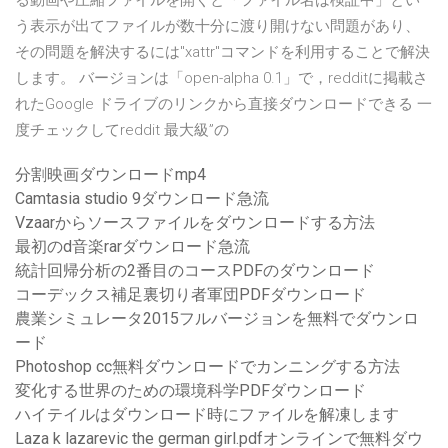
る動画や圧縮ファイルを開くと「ファイル名は検証中」とい
う表示が出てファイルが数十分に渡り開けない問題があり、
その問題を解決するには"xattr"コマンドを利用することで解決
します。 バージョンは「open-alpha 0.1」で，redditに掲載さ
れたGoogle ドライブのリンクから直接ダウンロードできる 一
度チェックしてreddit 最大級”の
分割映画ダウンロードmp4
Camtasia studio 9ダウンロード急流
Vzaarからソースファイルをダウンロードする方法
最初のd音楽rarダウンロード急流
統計回帰分析の2番目のコースPDFのダウンロード
コーデックス補足裏切り者軍団PDFダウンロード
農業シミュレータ2015フルバージョンを無料でダウンロ
ード
Photoshop cc無料ダウンロードでカンニングする方法
変化する世界のための環境科学PDFダウンロード
ハイテイルはダウンロード時にファイルを解凍します
Laza k lazarevic the german girl.pdfオンラインで無料ダウ