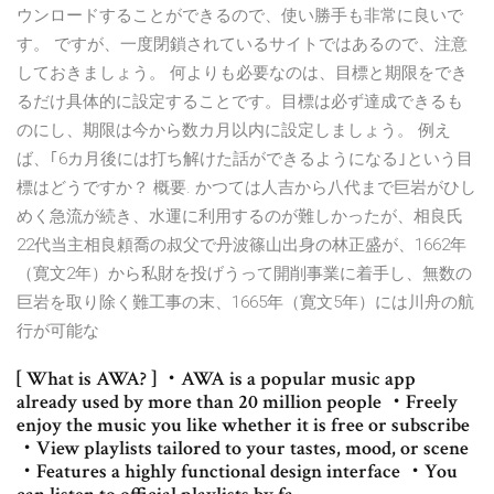
ウンロードすることができるので、使い勝手も非常に良いで
す。 ですが、一度閉鎖されているサイトではあるので、注意
しておきましょう。 何よりも必要なのは、目標と期限をでき
るだけ具体的に設定することです。目標は必ず達成できるも
のにし、期限は今から数カ月以内に設定しましょう。 例え
ば、｢6カ月後には打ち解けた話ができるようになる｣という目
標はどうですか？ 概要. かつては人吉から八代まで巨岩がひし
めく急流が続き、水運に利用するのが難しかったが、相良氏
22代当主相良頼喬の叔父で丹波篠山出身の林正盛が、1662年
（寛文2年）から私財を投げうって開削事業に着手し、無数の
巨岩を取り除く難工事の末、1665年（寛文5年）には川舟の航
行が可能な
‎[ What is AWA? ] ・AWA is a popular music app
already used by more than 20 million people ・Freely
enjoy the music you like whether it is free or subscribe
・View playlists tailored to your tastes, mood, or scene
・Features a highly functional design interface ・You