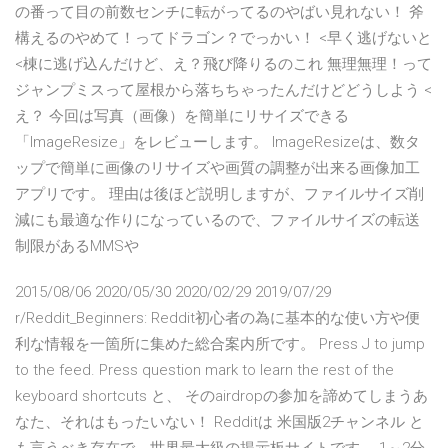
の番って目の前数センチに転がってるのやばい見れない！ 斧
構えるのやめて！ってドラゴン？でっかい！ <早く逃げないと
<棟に逃げ込んだけど、え？飛び降りるのこれ 無理無理！って
ジャンプミスって屋根から落ちちゃったんだけどどうしよう <
え？ 今回は写真（画像）を簡単にリサイズできる
「ImageResize」をレビューします。 ImageResizeは、数タ
ップで簡単に画像のリサイズや画質の調整が出来る画像加工
アプリです。 理由は後ほど説明しますが、ファイルサイズ削
減にも最適な作りになっているので、ファイルサイズの転送
制限があるMMSや
2015/08/06 2020/05/30 2020/02/29 2019/07/29
r/Reddit_Beginners: Reddit初心者の為に基本的な使い方や便
利な情報を一箇所に集めた総合案内所です。 Press J to jump
to the feed. Press question mark to learn the rest of the
keyboard shortcuts と、 そのairdropの参加を諦めてしまうあ
なた、それはもったいない！ Redditは 米国版2チャンネル と