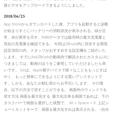
接ビデオをアップロードできるようにしました。
2018/06/25
App Storeからダウンロードした後、アプリを起動すると診断
が始まりすぐにバッテリーの消耗状況が表示される。緑が正
常、赤が異常を示す。RAWデータでは販売時の最大充電量と
現在の充電量を確認できる。 今回はZBrush内に存在する環境
設定項目の内、スタッフがおすすめする設定欄をご紹介いた
します。 すでにAskZBrushの動画内で解説されたカスタムUIに
つきましては、動画のほうをご参照していただけましたら幸
いです。 Siriは、Apple製デバイスで様々なことをもっとすば
やく、もっと簡単にできるようにする賢いアシスタントで
す。しかも、あなたが頼む前からお手伝いします。 その場
合、以下の方法で戻すことができる。 画面外のウィンドウを
戻す方法 画面を最大化する. 最大化出来る画面であれば、下の
タスクバーで画面を選択した状態で、 Alt + Space + X. 上記シ
ョートカットキーで、画面を最大化すれば表示される。 <自分