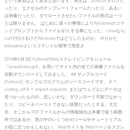
という要望はよくあると思います。例えば、pdfのカタログだ
ったり、エクセルのテンプレートフォームだったり、あるい
は画像だったり、ダウロードさせたいファイルの形式は一つ
とは限りません。 はじめに 諸々の事情によりWindowsのコマ
ンドプロンプトからファイルをDLする事になった。 Linuxなら
curlで行けるけどWindowsではどうしたものか。 やりかた
bitsadminというコマンドが標準で用意さ
2018年6月3日 PythonのWebスクレイピングモジュール
「beautifulsoup4」を用いてサイト内の全ての画像ファイルを
自動ダウンロードしてみました。 ## サンプルコード
(Python3). サンプルプログラムのソースコードです。 # -*-
coding: utf-8 -*- import requests またはウェブ上にデータは
見つかったものの、悲しいかな、ダウンロード可能でなかっ
たり、コピー＆ペーストできない状態だったとする。大丈
夫、そこから PDFファイルからの情報抽出は本書で扱う範囲
外ではあるが、世の中のいくつかのツールやチュートリアル
が役に立つかもしれない。 Webサイトを Webページをスクレ