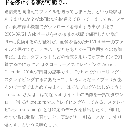
ドを停止する事が可能で …
送信先を間違えてファイルを送ってしまった、という経験は
ありませんか？WebFileなら間違えて送ってしまっても、ファ
イル配布停止機能でダウンロードを停止する事が可能で …
2006/09/21 Webページをそのままの状態で保存したい場合、
PDFに変換するのが便利だ。画像を含めたHTMLを単一のファ
イルで保存でき、テキストなどをあとから再利用するのも簡
単だ。また、タブレットなどの端末を用いてオフラインで閲
覧するのにも これはクローラー／スクレイピング Advent
Calendar 2014の7日目の記事です。 Pythonでクローリング・
スクレイピングするにあたって、いろいろなライブラリがあ
るので一覧でまとめてみます。 はてなブログをはじめよう！
mi_kattunさんは、はてな webサイト上の画像を一括でダウン
ロードするためにphpでスクレイピングをしてみる。スクレイ
ピング（scraping）とは特定のデータを抽出したり、利用し
やすい形に整形し直すこと。英語だと「削る」とか「こすり
落とす」という意味らしい。